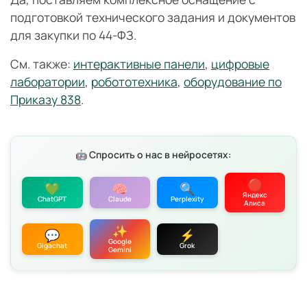
подготовкой технического задания и документов
для закупки по 44-ФЗ.
См. также:
интерактивные панели
,
цифровые
лаборатории
,
робототехника
,
оборудование по
Приказу 838
.
🤖 Спросить о нас в нейросетях:
🔴
💚
🧠
🔍
Яндекс
ChatGPT
Claude
Perplexity
Алиса
✨
💬
⚡
Google
Gigachat
Grok
Gemini