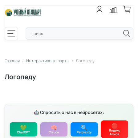
Главная
Интерактивные парты
Логопеду
Логопеду
🤖 Спросить о нас в нейросетях:
🔴
💚
🧠
🔍
Яндекс
ChatGPT
Claude
Perplexity
Алиса