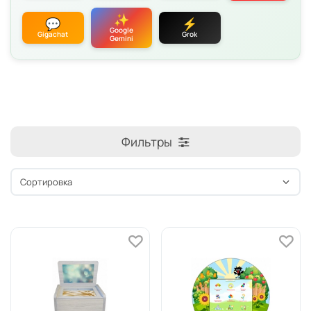
✨
💬
⚡
Google
Gigachat
Grok
Gemini
Фильтры