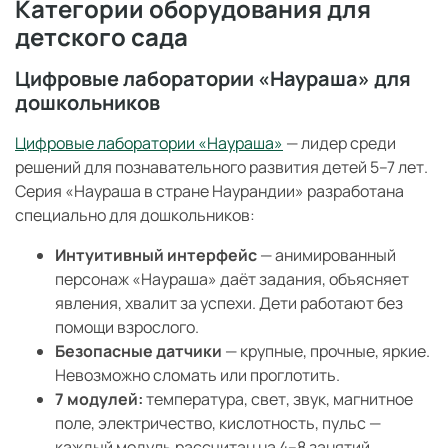
Категории оборудования для
детского сада
Цифровые лаборатории «Наураша» для
дошкольников
Цифровые лаборатории «Наураша»
— лидер среди
решений для познавательного развития детей 5–7 лет.
Серия «Наураша в стране Наурандии» разработана
специально для дошкольников:
Интуитивный интерфейс
— анимированный
персонаж «Наураша» даёт задания, объясняет
явления, хвалит за успехи. Дети работают без
помощи взрослого.
Безопасные датчики
— крупные, прочные, яркие.
Невозможно сломать или проглотить.
7 модулей:
температура, свет, звук, магнитное
поле, электричество, кислотность, пульс —
каждый модуль рассчитан на 4–8 занятий.