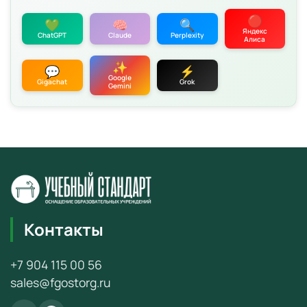
🔴
💚
🧠
🔍
Яндекс
ChatGPT
Claude
Perplexity
Алиса
✨
💬
⚡
Google
Gigachat
Grok
Gemini
Контакты
+7 904 115 00 56
sales@fgostorg.ru