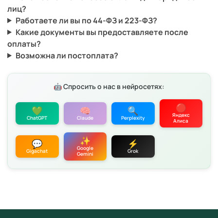
лиц?
Работаете ли вы по 44-ФЗ и 223-ФЗ?
Какие документы вы предоставляете после
оплаты?
Возможна ли постоплата?
🤖 Спросить о нас в нейросетях:
🔴
💚
🧠
🔍
Яндекс
ChatGPT
Claude
Perplexity
Алиса
✨
💬
⚡
Google
Gigachat
Grok
Gemini