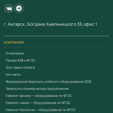
начальные навыки электротехники и знакомит с
устройством простейших электрических приборов.
Набор может быть отличным дополнением к цифровой
г. Ангарск, Богдана Хмельницкого 36 офис 1
лаборатории «Наураша в стране Наурандии» и к
Мультимедийной лаборатории. С набором можно
работать, используя дополненную реальность.
КОМПАНИЯ
Применение в образовательном процессе
О компании
Наборы «Академия Наураши» используются в ДОУ для
Приказ 838 и ФГОС
развития представлений об окружающем мире через
Доставка и оплата
экспериментальную деятельность. Методические
Контакты
материалы позволяют интегрировать занятия в
Федеральный перечень учебного оборудования 2026
образовательную программу по ФГОС ДО.
Запросить коммерческое предложение
Преимущества
Кабинет физики — оборудование по ФГОС
Кабинет химии — оборудование по ФГОС
Соответствует ФГОС и Приказу № 838
Минпросвещения
Кабинет биологии — оборудование по ФГОС