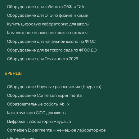
Минпромторга (ПП РФ № 719). Предоставляем выписку
Оборудование для кабинета ОБЖ и ГИА
из реестра, сертификаты ЕАЭС. Предоставляем счета-
Оборудование для ОГЭ по физике и химии
фактуры, товарные накладные и гарантийные талоны.
Купить цифровую лабораторию для школы
Работаем по 44-ФЗ и 223-ФЗ. Доставка по всей России
Комплексное оснащение школы под ключ
от 3 рабочих дней. Для расчёта коммерческого
Оборудование для начальной школы по ФГОС
предложения:
+7 (904) 115-00-56
,
Оборудование для детского сада по ФГОС ДО
fgostorg.ru@yandex.ru
.
Оборудование для Точки роста 2026
Произведено компанией
«Научные развлечения»
(Россия). Бренд
«Наураша»
— лидер российского
БРЕНДЫ
рынка цифровых лабораторий для дошкольного и
Оборудование Научные развлечения (Наураша)
начального образования. Сертифицировано по
ФГОС
.
Оборудование Cornelsen Experimenta
Входит в перечень
Приказа 838 Минпросвещения
.
Образовательные роботы Abilix
Реестр Минпромторга ПП РФ №719.
Конструкторы GIGO для школы
Смотрите также
Цифровая лаборатория Наураша
Академия Наураши "Цифровая STEАM-лаборатория"
Cornelsen Experimenta — немецкое лабораторное
оборудование