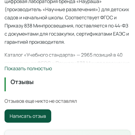
цифровая лаборатория бренда «Наураша»
(производитель «Научные развлечения») для детских
садов и начальной школы. Соответствует ФГОС и
Приказу 838 Минпросвещения, поставляется по 44-ФЗ
с документами для госзакупки, сертификатами ЕАЭС и
гарантией производителя.
Каталог «Учебного стандарта» — 2965 позиций в 40
категориях по
ФГОС
и
Приказу 838 Минпросвещения
Показать полностью
(перечень средств обучения). Поставка по
44-ФЗ
и
223-ФЗ с полным пакетом документов, сертификаты
Отзывы
ЕАЭС, гарантия производителя. Доставка по всей
России — 3–14 дней со склада в Ангарске.
Отзывов еще никто не оставлял
Академия Наураши "Юный электроник" —
Написать отзыв
академия наураши
Образовательный набор серии «Академия Наураши»