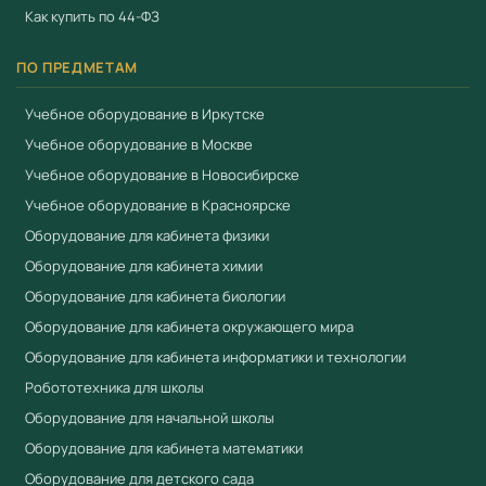
Как купить по 44-ФЗ
Приоритет при госзакупках по 44-ФЗ для продукции
из реестра Минпромторга (ПП РФ № 719, ПП РФ №
ПО ПРЕДМЕТАМ
616)
Сертификат соответствия ЕАЭС
Учебное оборудование в Иркутске
Разработано для ФГОС ДО
Учебное оборудование в Москве
Методические рекомендации для воспитателей
Учебное оборудование в Новосибирске
Учебное оборудование в Красноярске
Безопасные материалы для детей
Оборудование для кабинета физики
Работаем по 44-ФЗ и 223-ФЗ — полный пакет
Оборудование для кабинета химии
документов для госзакупок
Оборудование для кабинета биологии
Купить Академия Наураши "Юный электроник" в
Оборудование для кабинета окружающего мира
Учебный стандарт
Оборудование для кабинета информатики и технологии
Компания «Учебный стандарт» (ИНН 3801158281) —
Робототехника для школы
официальный поставщик образовательного
Оборудование для начальной школы
оборудования с 2018 года. Поставляем оборудование,
Оборудование для кабинета математики
включённое в реестр промышленной продукции
Оборудование для детского сада