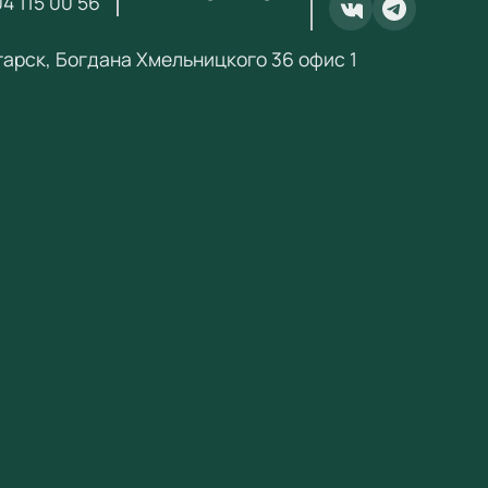
4 115 00 56
комплект)
нгарск, Богдана Хмельницкого 36 офис 1
 остатков и накоплений по банковским
 "пользователей"
ение в образовательном процессе
ивные парты применяются на уроках математики,
 языка, окружающего мира и других предметов
ой школы. Встроенное ПО содержит обучающие
мы, соответствующие ФГОС НОО. Парты
ивают групповую и индивидуальную работу.
щества
етствует ФГОС и Приказу № 838 Минпросвещения
итет при госзакупках по 44-ФЗ для продукции из
ра Минпромторга (ПП РФ № 719, ПП РФ № 616)
фикат соответствия ЕАЭС