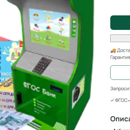
🚚 Доста
Гаранти
Запросит
✓ ФГОС
✓
Опис