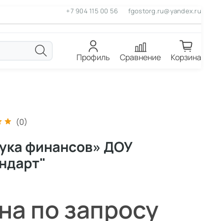
+7 904 115 00 56
fgostorg.ru@yandex.ru
Профиль
Сравнение
Корзина
(0)
ука финансов» ДОУ
ндарт"
на по запросу