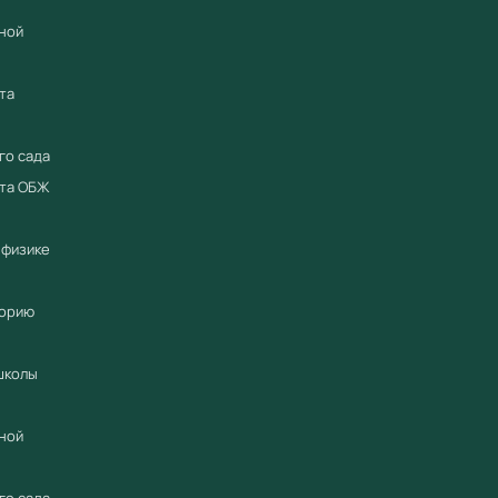
Встро
ной
Антив
Подде
та
Работ
для г
го сада
ета ОБЖ
Купить 
станда
 физике
Компания
официал
торию
2018 год
промышл
школы
Предоста
Предост
ной
гарантий
по всей 
го сада