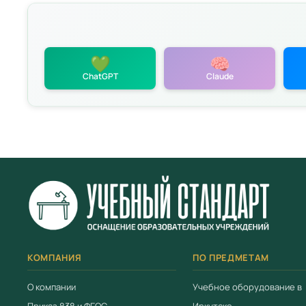
💚
🧠
ChatGPT
Claude
политикой
КОМПАНИЯ
ПО ПРЕДМЕТАМ
О компании
Учебное оборудование в
Приказ 838 и ФГОС
Иркутске