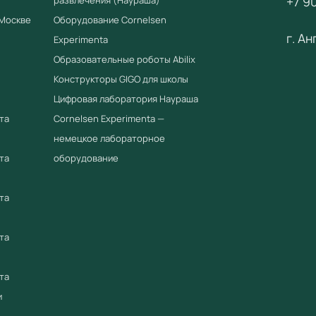
+7 90
групп (
 Москве
Оборудование Cornelsen
г. А
• Учет
Experimenta
Образовательные роботы Abilix
картам
Конструкторы GIGO для школы
Примен
Цифровая лаборатория Наураша
Интеракт
та
Cornelsen Experimenta —
русского
немецкое лабораторное
начальн
та
оборудование
програм
поддерж
та
Преиму
та
Соотв
Приор
та
реест
и
Серти