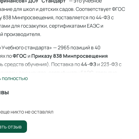
 финансов» ДОУ "Стандарт"
— это учебное
ание для школ и детских садов. Соответствует ФГОС
у 838 Минпросвещения, поставляется по 44-ФЗ с
ами для госзакупки, сертификатами ЕАЭС и
й производителя.
«Учебного стандарта» — 2965 позиций в 40
ях по
ФГОС
и
Приказу 838 Минпросвещения
ь средств обучения). Поставка по
44-ФЗ
и 223-ФЗ с
акетом документов, сертификаты ЕАЭС, гарантия
ь полностью
ителя. Доставка по всей России — 3–14 дней со
 Ангарске.
ывы
а финансов» ДОУ "Стандарт" —
активные парты
еще никто не оставлял
ивная парта с сенсорным экраном и встроенным
ать отзыв
мным обеспечением для мультимедийного обучения.