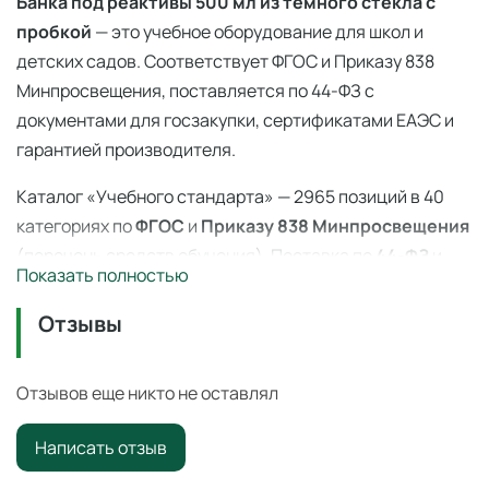
Банка под реактивы 500 мл из темного стекла с
пробкой
— это учебное оборудование для школ и
детских садов. Соответствует ФГОС и Приказу 838
Минпросвещения, поставляется по 44-ФЗ с
документами для госзакупки, сертификатами ЕАЭС и
гарантией производителя.
Каталог «Учебного стандарта» — 2965 позиций в 40
категориях по
ФГОС
и
Приказу 838 Минпросвещения
(перечень средств обучения). Поставка по
44-ФЗ
и
Показать полностью
223-ФЗ с полным пакетом документов, сертификаты
ЕАЭС, гарантия производителя. Доставка по всей
Отзывы
России — 3–14 дней со склада в Ангарске.
Банка под реактивы 500 мл из темного стекла с
Отзывов еще никто не оставлял
пробкой
— профессиональное учебное оборудование
Написать отзыв
для оснащения образовательных учреждений по ФГОС
и
Приказу 838 Минпросвещения
.