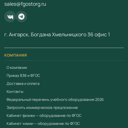
sales@fgostorg.ru
свяжитесь с нами:
+7 (904) 115-00-56
или
fgostorg.ru@yandex.ru
.
ООО «Учебный Стандарт» — поставщик
образовательного оборудования по ФГОС с 2018 года.
г. Ангарск, Богдана Хмельницкого 36 офис 1
ИНН 3801158281.
КОМПАНИЯ
О компании
Приказ 838 и ФГОС
Доставка и оплата
Контакты
Федеральный перечень учебного оборудования 2026
Запросить коммерческое предложение
Кабинет физики — оборудование по ФГОС
Кабинет химии — оборудование по ФГОС