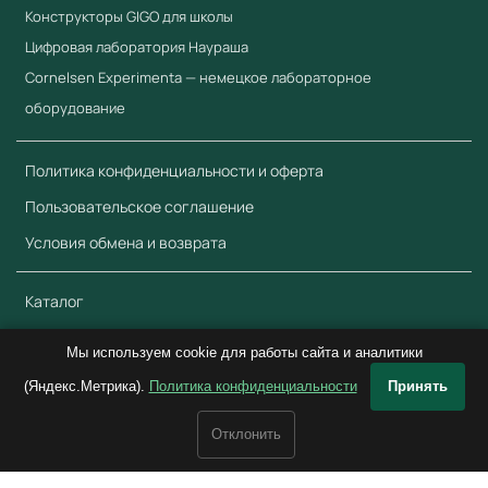
Наличие
стилей линий
Конструкторы GIGO для школы
Цифровая лаборатория Наураша
Возможность
распознавания
Наличие
Cornelsen Experimenta — немецкое лабораторное
рукописного ввода
оборудование
Возможность
выполнять заливку
Наличие
Политика конфиденциальности и оферта
фигур цветом.
Пользовательское соглашение
Плавающая панель
Условия обмена и возврата
Наличие
инструментов
Возможности
Каталог
управления
Обратная связь
объектами:
Мы используем cookie для работы сайта и аналитики
выделить объект,
(Яндекс.Метрика).
Политика конфиденциальности
Принять
© 2018–2026 ООО «Учебный Стандарт» ИНН 3801158281. Все права
клонировать,
защищены.
Наличие
Отклонить
вырезать, вставить,
копировать,
<