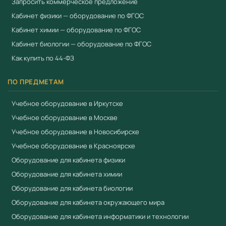
Запросить коммерческое предложение
качестве
Кабинет физики — оборудование по ФГОС
маркерной доски
Кабинет химии — оборудование по ФГОС
Характеристики программного
Кабинет биологии — оборудование по ФГОС
обеспечения интерактивной доски (ПО
Как купить по 44-ФЗ
ИД):
Операционные
ПО ПРЕДМЕТАМ
системы,
MSWindows,
поддерживаемые
MacOS,Linux
Учебное оборудование в Иркутске
ПО
Учебное оборудование в Москве
Язык интерфейса
Учебное оборудование в Новосибирске
Русский
ПО
Учебное оборудование в Красноярске
Отсутствие
Оборудование для кабинета физики
ограничений срока
Оборудование для кабинета химии
предоставления
Наличие
Оборудование для кабинета биологии
неисключительных
Оборудование для кабинета окружающего мира
прав на ПО
Оборудование для кабинета информатики и технологии