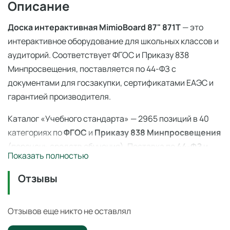
Описание
Доска интерактивная MimioBoard 87" 871T
— это
интерактивное оборудование для школьных классов и
аудиторий. Соответствует ФГОС и Приказу 838
Минпросвещения, поставляется по 44-ФЗ с
документами для госзакупки, сертификатами ЕАЭС и
гарантией производителя.
Каталог «Учебного стандарта» — 2965 позиций в 40
категориях по
ФГОС
и
Приказу 838 Минпросвещения
(перечень средств обучения). Поставка по
44-ФЗ
и
Показать полностью
223-ФЗ с полным пакетом документов, сертификаты
ЕАЭС, гарантия производителя. Доставка по всей
Отзывы
России — 3–14 дней со склада в Ангарске.
Отзывов еще никто не оставлял
Доска интерактивная MimioBoard 87"
871T — демонстрационное оборудование