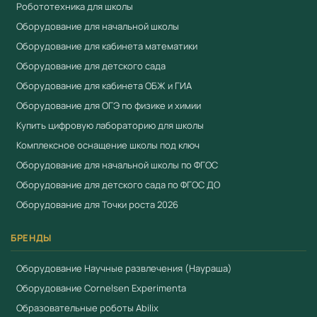
Библиотека
Робототехника для школы
ресурсов с
Оборудование для начальной школы
обучающими
Оборудование для кабинета математики
электронными
Оборудование для детского сада
материалами (в том
Наличие
Оборудование для кабинета ОБЖ и ГИА
числе изображения,
Оборудование для ОГЭ по физике и химии
анимационные
Купить цифровую лабораторию для школы
файлы,
Комплексное оснащение школы под ключ
видеоматериалы)
Оборудование для начальной школы по ФГОС
Функция,
Оборудование для детского сада по ФГОС ДО
автоматически
Оборудование для Точки роста 2026
модифицирующая
нарисованное от
Наличие
БРЕНДЫ
руки в круги,
Оборудование Научные развлечения (Наураша)
прямоугольники,
треугольники.
Оборудование Cornelsen Experimenta
Образовательные роботы Abilix
Варианты основных