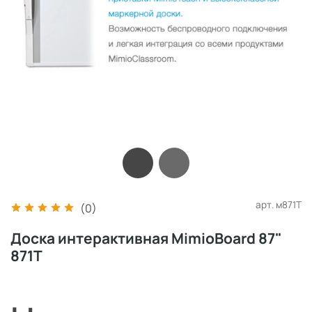
арт.
м871T
(0)
Доска интерактивная MimioBoard 87"
871T