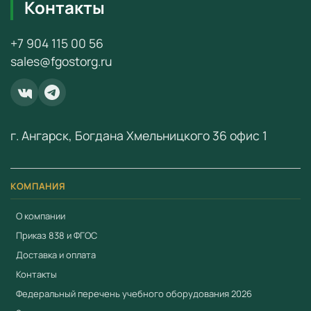
16:10
Контакты
изображения
Возможность
+7 904 115 00 56
работы нескольких
Да
sales@fgostorg.ru
пользователей
одновременно
Возможность
распознавания
Да
г. Ангарск, Богдана Хмельницкого 36 офис 1
жестов
Наличие
возможности
КОМПАНИЯ
использования в
Да
О компании
качестве магнитной
Приказ 838 и ФГОС
доски
Доставка и оплата
Наличие
Контакты
возможности
Федеральный перечень учебного оборудования 2026
использования в
Да