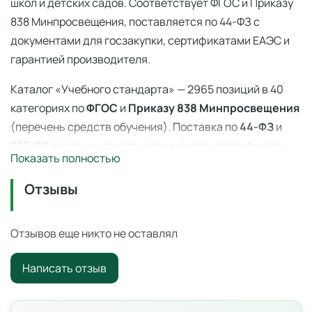
школ и детских садов. Соответствует ФГОС и Приказу
838 Минпросвещения, поставляется по 44-ФЗ с
документами для госзакупки, сертификатами ЕАЭС и
гарантией производителя.
Каталог «Учебного стандарта» — 2965 позиций в 40
категориях по
ФГОС
и
Приказу 838 Минпросвещения
(перечень средств обучения). Поставка по
44-ФЗ
и
223-ФЗ с полным пакетом документов, сертификаты
Показать полностью
ЕАЭС, гарантия производителя. Доставка по всей
России — 3–14 дней со склада в Ангарске.
Отзывы
Дымоуловитель
— профессиональное учебное
оборудование для оснащения образовательных
Отзывов еще никто не оставлял
учреждений по ФГОС и
Приказу 838 Минпросвещения
.
Написать отзыв
Цена: 7 700 ₽ с НДС. Поставка по всей России для
школ, детских садов, колледжей и вузов.