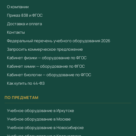
проволочная сетка с керамическим центром - 1 шт.
О компании
спиртовая горелка - 1 шт.
Приказ 838 и ФГОС
Доставка и оплата
резиновый шланг – 2 шт.
Контакты
силиконовая смазка в тюбике - 1 шт.
Федеральный перечень учебного оборудования 2026
руководство для учителя – 1 шт.
Запросить коммерческое предложение
В комплекте: Руководство для учителя.
Кабинет физики — оборудование по ФГОС
Кабинет химии — оборудование по ФГОС
_________________________
Кабинет биологии — оборудование по ФГОС
*Производитель оставляет за собой право вносить
Как купить по 44-ФЗ
изменения в состав лабораторий без предварительного
ПО ПРЕДМЕТАМ
уведомления.
Применение в образовательном процессе
Учебное оборудование в Иркутске
Учебное оборудование в Москве
Оборудование применяется в образовательном
Учебное оборудование в Новосибирске
процессе для проведения практических занятий,