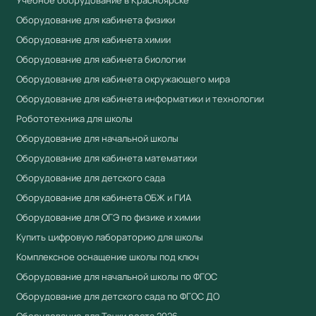
Учебное оборудование в Красноярске
лабораторных работ и демонстрационных
Оборудование для кабинета физики
экспериментов. Соответствует требованиям ФГОС и
Оборудование для кабинета химии
Приказа № 838 Минпросвещения от 28.11.2024 к
оснащению образовательных учреждений.
Оборудование для кабинета биологии
Оборудование для кабинета окружающего мира
Преимущества
Оборудование для кабинета информатики и технологии
Соответствует ФГОС и Приказу № 838
Робототехника для школы
Минпросвещения
Оборудование для начальной школы
Приоритет при госзакупках по 44-ФЗ для продукции
Оборудование для кабинета математики
из реестра Минпромторга (ПП РФ № 719, ПП РФ №
Оборудование для детского сада
616)
Оборудование для кабинета ОБЖ и ГИА
Сертификат соответствия ЕАЭС
Оборудование для ОГЭ по физике и химии
Полная комплектация с документацией
Купить цифровую лабораторию для школы
Гарантия производителя
Комплексное оснащение школы под ключ
Работаем по 44-ФЗ и 223-ФЗ — полный пакет
Оборудование для начальной школы по ФГОС
документов для госзакупок
Оборудование для детского сада по ФГОС ДО