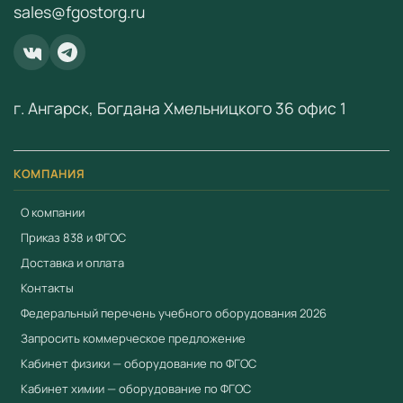
sales@fgostorg.ru
свяжитесь с нами:
+7 (904) 115-00-56
или
fgostorg.ru@yandex.ru
.
ООО «Учебный Стандарт» — поставщик
образовательного оборудования по ФГОС с 2018 года.
г. Ангарск, Богдана Хмельницкого 36 офис 1
ИНН 3801158281.
КОМПАНИЯ
О компании
Приказ 838 и ФГОС
Доставка и оплата
Контакты
Федеральный перечень учебного оборудования 2026
Запросить коммерческое предложение
Кабинет физики — оборудование по ФГОС
Кабинет химии — оборудование по ФГОС