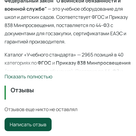
Федеральный закон "О воинской обязанности и
военной службе"
— это учебное оборудование для
школ и детских садов. Соответствует ФГОС и Приказу
838 Минпросвещения, поставляется по 44-ФЗ с
документами для госзакупки, сертификатами ЕАЭС и
гарантией производителя.
Каталог «Учебного стандарта» — 2965 позиций в 40
категориях по
ФГОС
и
Приказу 838 Минпросвещения
(перечень средств обучения). Поставка по
44-ФЗ
и
Показать полностью
223-ФЗ с полным пакетом документов, сертификаты
ЕАЭС, гарантия производителя. Доставка по всей
Отзывы
России — 3–14 дней со склада в Ангарске.
Федеральный закон "О воинской обязанности и
Отзывов еще никто не оставлял
военной службе"
— профессиональное учебное
Написать отзыв
оборудование для оснащения образовательных
учреждений по ФГОС и
Приказу 838 Минпросвещения
.