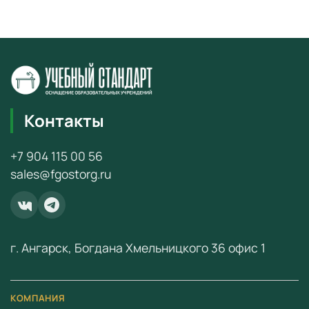
элемента.
Влияние освещенности и угла падения лучей на
эффективность солнечного элемента.
Солнечная батарея.
Последовательное и параллельное соединение
солнечных батарей.
Контакты
Работа солнечных батарей под нагрузкой.
+7 904 115 00 56
Получение световой и механической энергии с помощью
sales@fgostorg.ru
солнечных батарей.
Получение водорода с помощью солнечных батарей.
Зарядка аккумулятора от солнечных батарей.
г. Ангарск, Богдана Хмельницкого 36 офис 1
В наборе
(на 1 рабочую группу или для демонстраций)*:
солнечный элемент и солнечные модули, кварцевая лампа,
рельсовый профиль с опорами и ползунком с фиксатором,
КОМПАНИЯ
электромотор с пропеллером, плата для монтажа,