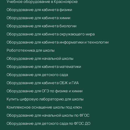
оснащению образовательных учреждений.
Учебное оборудование в Красноярске
Оборудование для кабинета физики
Преимущества
Оборудование для кабинета химии
Соответствует ФГОС и Приказу № 838
Оборудование для кабинета биологии
Минпросвещения
Оборудование для кабинета окружающего мира
Приоритет при госзакупках по 44-ФЗ для продукции
Оборудование для кабинета информатики и технологии
из реестра Минпромторга (ПП РФ № 719, ПП РФ №
Робототехника для школы
616)
Оборудование для начальной школы
Сертификат соответствия ЕАЭС
Оборудование для кабинета математики
Полная комплектация с документацией
Оборудование для детского сада
Гарантия производителя
Оборудование для кабинета ОБЖ и ГИА
Работаем по 44-ФЗ и 223-ФЗ — полный пакет
Оборудование для ОГЭ по физике и химии
документов для госзакупок
Купить цифровую лабораторию для школы
Комплексное оснащение школы под ключ
Купить "Фотоэлектричество" Комплект
лабораторного оборудования в Учебный
Оборудование для начальной школы по ФГОС
стандарт
Оборудование для детского сада по ФГОС ДО