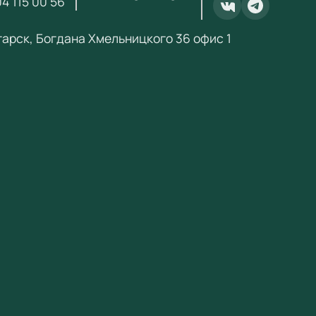
4 115 00 56
.ru@yandex.ru
.
нгарск, Богдана Хмельницкого 36 офис 1
ебный Стандарт» — поставщик образовательного
ания по ФГОС с 2018 года. ИНН 3801158281.