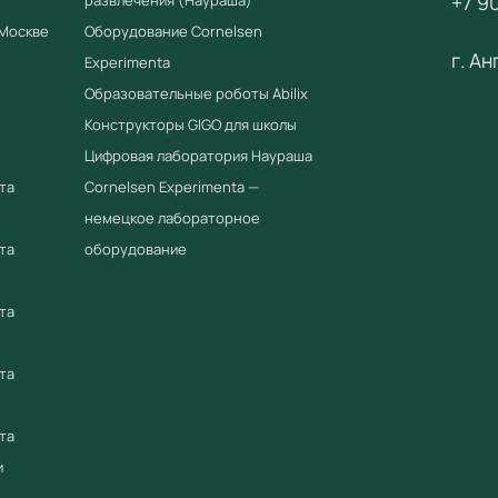
+7 90
fgostorg
 Москве
Оборудование Cornelsen
г. А
ООО «Уч
Experimenta
оборудов
Образовательные роботы Abilix
Конструкторы GIGO для школы
Цифровая лаборатория Наураша
та
Cornelsen Experimenta —
немецкое лабораторное
та
оборудование
та
та
та
и