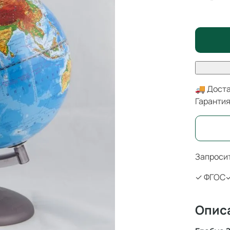
🚚 Доста
Гаранти
Запросит
✓ ФГОС
✓
Опис