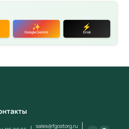
150 ₽ с НДС. Поставка по всей России для школ,
садов, колледжей и вузов.
еристики
✨
⚡
етствует требованиям ФГОС и Приказа № 838 от
Google Gemini
Grok
2024
фикаты качества и безопасности
тия производителя
 поставки
аем по
44-ФЗ
и
223-ФЗ
вка по всей России (3–14 дней)
атная консультация по подбору оборудования
ексное оснащение кабинетов «под ключ»
онтакты
за и получения коммерческого предложения
ь с нами:
+7 (904) 115-00-56
или
sales@fgostorg.ru