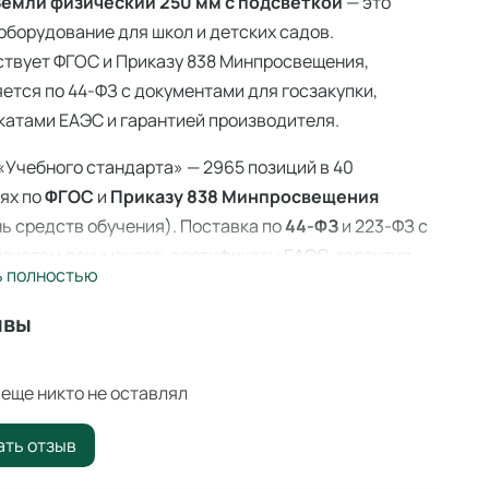
Земли физический 250 мм с подсветкой
— это
оборудование для школ и детских садов.
ствует ФГОС и Приказу 838 Минпросвещения,
ется по 44-ФЗ с документами для госзакупки,
атами ЕАЭС и гарантией производителя.
«Учебного стандарта» — 2965 позиций в 40
ях по
ФГОС
и
Приказу 838 Минпросвещения
ь средств обучения). Поставка по
44-ФЗ
и 223-ФЗ с
акетом документов, сертификаты ЕАЭС, гарантия
ь полностью
ителя. Доставка по всей России — 3–14 дней со
 Ангарске.
ывы
Земли физический 250 мм с подсветкой
—
иональное учебное оборудование для оснащения
еще никто не оставлял
ательных учреждений по ФГОС и
Приказу 838
ать отзыв
вещения
.