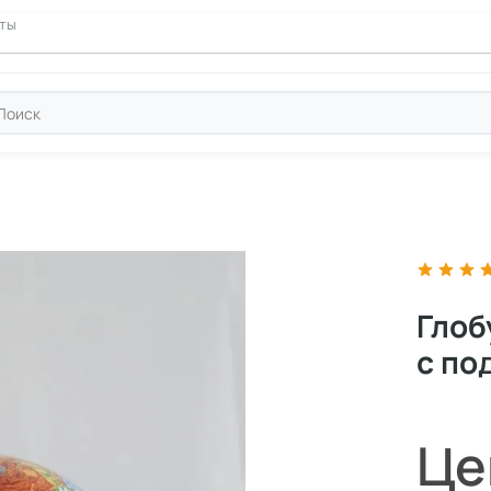
ние
кты
Глоб
с по
Це