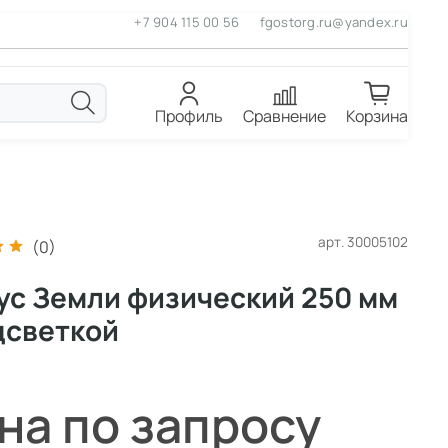
+7 904 115 00 56
fgostorg.ru@yandex.ru
Профиль
Сравнение
Корзина
арт.
30005102
(0)
ус Земли физический 250 мм
дсветкой
на по запросу