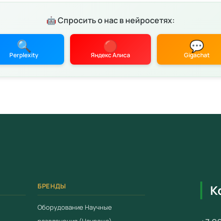
Цена: 1 
детских 
🤖 Спросить о нас в нейросетях:
Характ
🔍
🔴
💬
Соотв
Perplexity
Яндекс Алиса
Gigachat
28.11.
Серти
Гаран
 конфиденциальности
Условия
Работ
Доста
Беспл
Компл
БРЕНДЫ
К
Для зака
Оборудование Научные
свяжитес
развлечения (Наураша)