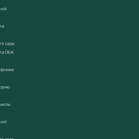
ной
та
го сада
ета ОБЖ
 физике
торию
школы
ной
го сада