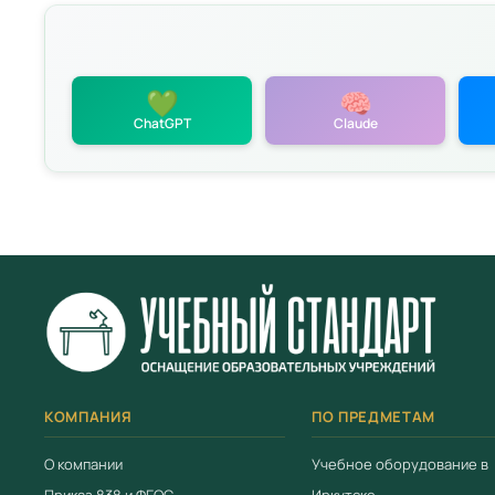
💚
🧠
ChatGPT
Claude
политикой
КОМПАНИЯ
ПО ПРЕДМЕТАМ
О компании
Учебное оборудование в
Приказ 838 и ФГОС
Иркутске