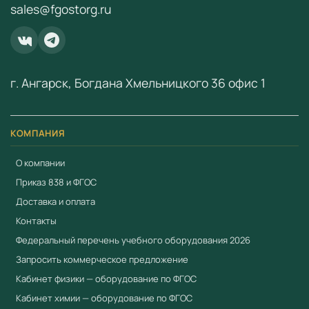
sales@fgostorg.ru
fgostorg.ru@yandex.ru
.
ООО «Учебный Стандарт» — поставщик
образовательного оборудования по ФГОС с 2018 года.
ИНН 3801158281.
г. Ангарск, Богдана Хмельницкого 36 офис 1
КОМПАНИЯ
О компании
Приказ 838 и ФГОС
Доставка и оплата
Контакты
Федеральный перечень учебного оборудования 2026
Запросить коммерческое предложение
Кабинет физики — оборудование по ФГОС
Кабинет химии — оборудование по ФГОС