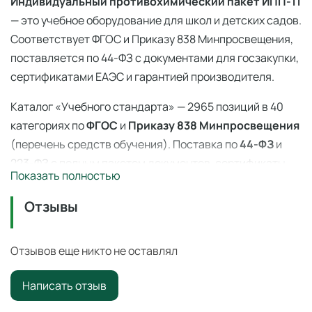
Индивидуальный противохимический пакет ИПП-11
— это учебное оборудование для школ и детских садов.
Соответствует ФГОС и Приказу 838 Минпросвещения,
поставляется по 44-ФЗ с документами для госзакупки,
сертификатами ЕАЭС и гарантией производителя.
Каталог «Учебного стандарта» — 2965 позиций в 40
категориях по
ФГОС
и
Приказу 838 Минпросвещения
(перечень средств обучения). Поставка по
44-ФЗ
и
223-ФЗ с полным пакетом документов, сертификаты
Показать полностью
ЕАЭС, гарантия производителя. Доставка по всей
России — 3–14 дней со склада в Ангарске.
Отзывы
Индивидуальный противохимический пакет ИПП-11
— профессиональное учебное оборудование для
Отзывов еще никто не оставлял
оснащения образовательных учреждений по ФГОС и
Написать отзыв
Приказу 838 Минпросвещения
.