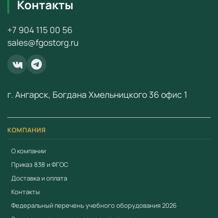
Контакты
Работаем по
44-ФЗ
и
223-ФЗ
Доставка по всей России (3–14 дней)
+7 904 115 00 56
Бесплатная консультация по подбору оборудования
sales@fgostorg.ru
Комплексное оснащение кабинетов «под ключ»
Для заказа и получения коммерческого предложения
свяжитесь с нами:
+7 (904) 115-00-56
или
г. Ангарск, Богдана Хмельницкого 36 офис 1
fgostorg.ru@yandex.ru
.
ООО «Учебный Стандарт» — поставщик
образовательного оборудования по ФГОС с 2018 года.
КОМПАНИЯ
ИНН 3801158281.
О компании
Приказ 838 и ФГОС
Доставка и оплата
Контакты
Федеральный перечень учебного оборудования 2026