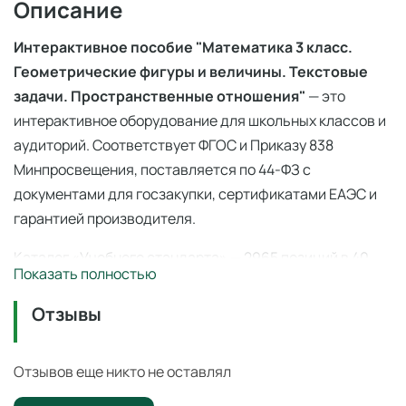
Описание
Интерактивное пособие "Математика 3 класс.
Геометрические фигуры и величины. Текстовые
задачи. Пространственные отношения"
— это
интерактивное оборудование для школьных классов и
аудиторий. Соответствует ФГОС и Приказу 838
Минпросвещения, поставляется по 44-ФЗ с
документами для госзакупки, сертификатами ЕАЭС и
гарантией производителя.
Каталог «Учебного стандарта» — 2965 позиций в 40
Показать полностью
категориях по
ФГОС
и
Приказу 838 Минпросвещения
(перечень средств обучения). Поставка по
44-ФЗ
и
Отзывы
223-ФЗ с полным пакетом документов, сертификаты
ЕАЭС, гарантия производителя. Доставка по всей
Отзывов еще никто не оставлял
России — 3–14 дней со склада в Ангарске.