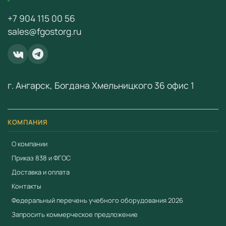
Комплексное оснащение кабинетов «под ключ»
+7 904 115 00 56
sales@fgostorg.ru
Для заказа и получения коммерческого предложения
свяжитесь с нами:
+7 (904) 115-00-56
или
fgostorg.ru@yandex.ru
.
ООО «Учебный Стандарт» — поставщик
г. Ангарск, Богдана Хмельницкого 36 офис 1
образовательного оборудования по ФГОС с 2018 года.
ИНН 3801158281.
КОМПАНИЯ
О компании
Приказ 838 и ФГОС
Доставка и оплата
Контакты
Федеральный перечень учебного оборудования 2026
Запросить коммерческое предложение