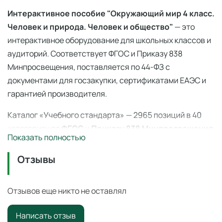
Интерактивное пособие "Окружающий мир 4 класс.
Человек и природа. Человек и общество"
— это
интерактивное оборудование для школьных классов и
аудиторий. Соответствует ФГОС и Приказу 838
Минпросвещения, поставляется по 44-ФЗ с
документами для госзакупки, сертификатами ЕАЭС и
гарантией производителя.
Каталог «Учебного стандарта» — 2965 позиций в 40
категориях по
ФГОС
и
Приказу 838 Минпросвещения
Показать полностью
(перечень средств обучения). Поставка по
44-ФЗ
и
223-ФЗ с полным пакетом документов, сертификаты
Отзывы
ЕАЭС, гарантия производителя. Доставка по всей
России — 3–14 дней со склада в Ангарске.
Отзывов еще никто не оставлял
Интерактивное пособие "Окружающий мир 4 класс.
Написать отзыв
Человек и природа. Человек и общество"
—