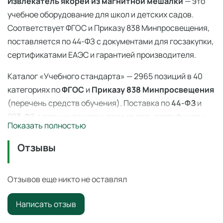
Извлекатель якорей из магнитной мешалки
— это
учебное оборудование для школ и детских садов.
Соответствует ФГОС и Приказу 838 Минпросвещения,
поставляется по 44-ФЗ с документами для госзакупки,
сертификатами ЕАЭС и гарантией производителя.
Каталог «Учебного стандарта» — 2965 позиций в 40
категориях по
ФГОС
и
Приказу 838 Минпросвещения
(перечень средств обучения). Поставка по
44-ФЗ
и
223-ФЗ с полным пакетом документов, сертификаты
Показать полностью
ЕАЭС, гарантия производителя. Доставка по всей
России — 3–14 дней со склада в Ангарске.
Отзывы
Извлекатель якорей из магнитной мешалки
—
профессиональное учебное оборудование для
Отзывов еще никто не оставлял
оснащения образовательных учреждений по ФГОС и
Написать отзыв
Приказу 838 Минпросвещения
.