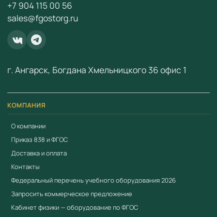
+7 904 115 00 56
fgostorg.ru@yandex.ru
.
sales@fgostorg.ru
ООО «Учебный Стандарт» — поставщик
образовательного оборудования по ФГОС с 2018 года.
ИНН 3801158281.
г. Ангарск, Богдана Хмельницкого 36 офис 1
КОМПАНИЯ
О компании
Приказ 838 и ФГОС
Доставка и оплата
Контакты
Федеральный перечень учебного оборудования 2026
Запросить коммерческое предложение
Кабинет физики — оборудование по ФГОС