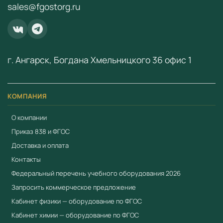
sales@fgostorg.ru
fgostorg.ru@yandex.ru
.
ООО «Учебный Стандарт» — поставщик
образовательного оборудования по ФГОС с 2018 года.
ИНН 3801158281.
г. Ангарск, Богдана Хмельницкого 36 офис 1
КОМПАНИЯ
О компании
Приказ 838 и ФГОС
Доставка и оплата
Контакты
Федеральный перечень учебного оборудования 2026
Запросить коммерческое предложение
Кабинет физики — оборудование по ФГОС
Кабинет химии — оборудование по ФГОС