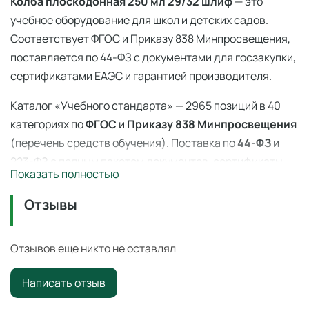
Колба плоскодонная 250 мл 29/32 шлиф
— это
учебное оборудование для школ и детских садов.
Соответствует ФГОС и Приказу 838 Минпросвещения,
поставляется по 44-ФЗ с документами для госзакупки,
сертификатами ЕАЭС и гарантией производителя.
Каталог «Учебного стандарта» — 2965 позиций в 40
категориях по
ФГОС
и
Приказу 838 Минпросвещения
(перечень средств обучения). Поставка по
44-ФЗ
и
223-ФЗ с полным пакетом документов, сертификаты
Показать полностью
ЕАЭС, гарантия производителя. Доставка по всей
России — 3–14 дней со склада в Ангарске.
Отзывы
Колба плоскодонная 250 мл 29/32 шлиф
—
профессиональное учебное оборудование для
Отзывов еще никто не оставлял
оснащения образовательных учреждений по ФГОС и
Написать отзыв
Приказу 838 Минпросвещения
.