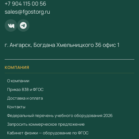
+7 904 115 00 56
fgostorg.ru@yandex.ru
.
sales@fgostorg.ru
ООО «Учебный Стандарт» — поставщик
образовательного оборудования по ФГОС с 2018 года.
ИНН 3801158281.
г. Ангарск, Богдана Хмельницкого 36 офис 1
КОМПАНИЯ
О компании
Приказ 838 и ФГОС
Доставка и оплата
Контакты
Федеральный перечень учебного оборудования 2026
Запросить коммерческое предложение
Кабинет физики — оборудование по ФГОС