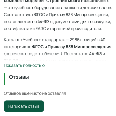
Комплект моделей "Строение мозга позвоночных"
— это учебное оборудование для школ и детских садов.
Соответствует ФГОС и Приказу 838 Минпросвещения,
поставляется по 44-ФЗ с документами для госзакупки,
сертификатами ЕАЭС и гарантией производителя.
Каталог «Учебного стандарта» — 2965 позиций в 40
категориях по
ФГОС
и
Приказу 838 Минпросвещения
(перечень средств обучения). Поставка по
44-ФЗ
и
223-ФЗ с полным пакетом документов, сертификаты
Показать полностью
ЕАЭС, гарантия производителя. Доставка по всей
России — 3–14 дней со склада в Ангарске.
Отзывы
Комплект моделей "Строение мозга позвоночных"
— профессиональное учебное оборудование для
Отзывов еще никто не оставлял
оснащения образовательных учреждений по ФГОС и
Написать отзыв
Приказу 838 Минпросвещения
.