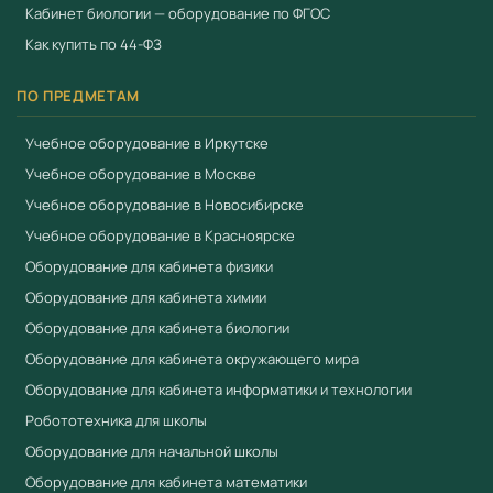
Кабинет биологии — оборудование по ФГОС
оснащению образовательных учреждений.
Как купить по 44-ФЗ
Преимущества
ПО ПРЕДМЕТАМ
Соответствует ФГОС и Приказу № 838
Минпросвещения
Учебное оборудование в Иркутске
Приоритет при госзакупках по 44-ФЗ для продукции
Учебное оборудование в Москве
из реестра Минпромторга (ПП РФ № 719, ПП РФ №
Учебное оборудование в Новосибирске
616)
Учебное оборудование в Красноярске
Сертификат соответствия ЕАЭС
Оборудование для кабинета физики
Полная комплектация с документацией
Оборудование для кабинета химии
Гарантия производителя
Оборудование для кабинета биологии
Работаем по 44-ФЗ и 223-ФЗ — полный пакет
Оборудование для кабинета окружающего мира
документов для госзакупок
Оборудование для кабинета информатики и технологии
Робототехника для школы
Купить Мат гимнастический 2000x1000x100mm
Олимп АСК в Учебный стандарт
Оборудование для начальной школы
Оборудование для кабинета математики
Компания «Учебный стандарт» (ИНН 3801158281) —