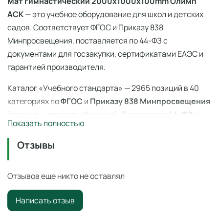
Мат гимнастический 2000x1000x100mm Олимп
АСК
— это учебное оборудование для школ и детских
садов. Соответствует ФГОС и Приказу 838
Минпросвещения, поставляется по 44-ФЗ с
документами для госзакупки, сертификатами ЕАЭС и
гарантией производителя.
Каталог «Учебного стандарта» — 2965 позиций в 40
категориях по
ФГОС
и
Приказу 838 Минпросвещения
(перечень средств обучения). Поставка по
44-ФЗ
и
Показать полностью
223-ФЗ с полным пакетом документов, сертификаты
ЕАЭС, гарантия производителя. Доставка по всей
Отзывы
России — 3–14 дней со склада в Ангарске.
Отзывов еще никто не оставлял
Мат гимнастический 2000x1000x100mm
Олимп АСК — 838 приказ
Написать отзыв
Образовательное оборудование из перечня Приказа