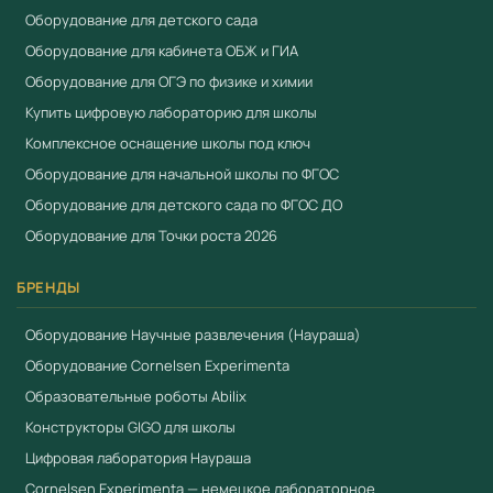
Оборудование для детского сада
официальный поставщик образовательного
Оборудование для кабинета ОБЖ и ГИА
оборудования с 2018 года. Поставляем оборудование,
Оборудование для ОГЭ по физике и химии
включённое в реестр промышленной продукции
Купить цифровую лабораторию для школы
Минпромторга (ПП РФ № 719). Предоставляем выписку
Комплексное оснащение школы под ключ
из реестра, сертификаты ЕАЭС. Предоставляем счета-
фактуры, товарные накладные и гарантийные талоны.
Оборудование для начальной школы по ФГОС
Работаем по 44-ФЗ и 223-ФЗ. Доставка по всей России
Оборудование для детского сада по ФГОС ДО
от 3 рабочих дней. Для расчёта коммерческого
Оборудование для Точки роста 2026
предложения:
+7 (904) 115-00-56
,
БРЕНДЫ
fgostorg.ru@yandex.ru
.
Оборудование Научные развлечения (Наураша)
Поставляется компанией
ООО «Учебный Стандарт»
Оборудование Cornelsen Experimenta
(ИНН 3801158281). Соответствует требованиям
ФГОС
и
Образовательные роботы Abilix
Приказа 838 Минпросвещения
. Работаем по 44-ФЗ и
Конструкторы GIGO для школы
223-ФЗ.
Цифровая лаборатория Наураша
Смотрите также
Cornelsen Experimenta — немецкое лабораторное