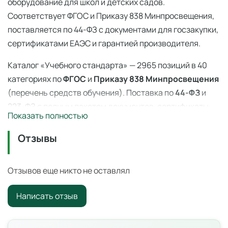
оборудование для школ и детских садов.
Соответствует ФГОС и Приказу 838 Минпросвещения,
поставляется по 44-ФЗ с документами для госзакупки,
сертификатами ЕАЭС и гарантией производителя.
Каталог «Учебного стандарта» — 2965 позиций в 40
категориях по
ФГОС
и
Приказу 838 Минпросвещения
(перечень средств обучения). Поставка по
44-ФЗ
и
223-ФЗ с полным пакетом документов, сертификаты
Показать полностью
ЕАЭС, гарантия производителя. Доставка по всей
России — 3–14 дней со склада в Ангарске.
Отзывы
Математика 1 класс (8 таблиц)
— профессиональное
учебное оборудование для оснащения
Отзывов еще никто не оставлял
образовательных учреждений по ФГОС и
Приказу 838
Написать отзыв
Минпросвещения
.
Цена: 2 790 ₽ с НДС. Поставка по всей России для