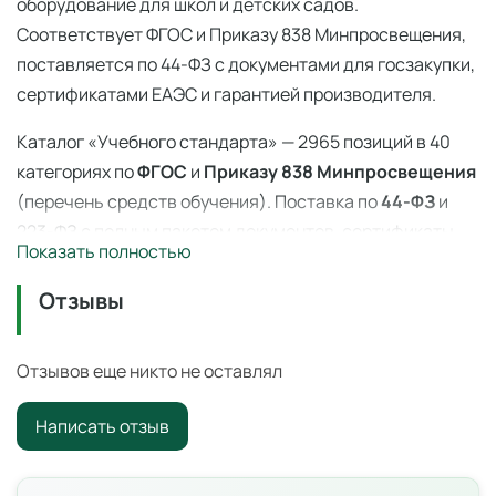
оборудование для школ и детских садов.
Соответствует ФГОС и Приказу 838 Минпросвещения,
поставляется по 44-ФЗ с документами для госзакупки,
сертификатами ЕАЭС и гарантией производителя.
Каталог «Учебного стандарта» — 2965 позиций в 40
категориях по
ФГОС
и
Приказу 838 Минпросвещения
(перечень средств обучения). Поставка по
44-ФЗ
и
223-ФЗ с полным пакетом документов, сертификаты
Показать полностью
ЕАЭС, гарантия производителя. Доставка по всей
России — 3–14 дней со склада в Ангарске.
Отзывы
Микроскоп демонстрационный — 838
приказ
Отзывов еще никто не оставлял
Образовательное оборудование из перечня Приказа
Написать отзыв
№ 838 Минпросвещения от 28.11.2024.
Характеристики и комплектация