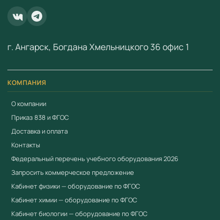
условиях, и в учебных классах и в походных условиях. А
удобный компактный кейс обеспечивает сохранность
оптического прибора при переноске.
г. Ангарск, Богдана Хмельницкого 36 офис 1
Применение в образовательном процессе
Оборудование применяется в образовательном
КОМПАНИЯ
процессе для проведения практических занятий,
лабораторных работ и демонстрационных
О компании
экспериментов. Соответствует требованиям ФГОС и
Приказ 838 и ФГОС
Приказа № 838 Минпросвещения от 28.11.2024 к
Доставка и оплата
оснащению образовательных учреждений.
Контакты
Преимущества
Федеральный перечень учебного оборудования 2026
Запросить коммерческое предложение
Соответствует ФГОС и Приказу № 838
Минпросвещения
Кабинет физики — оборудование по ФГОС
Кабинет химии — оборудование по ФГОС
Приоритет при госзакупках по 44-ФЗ для продукции
из реестра Минпромторга (ПП РФ № 719, ПП РФ №
Кабинет биологии — оборудование по ФГОС