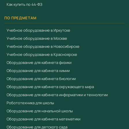
616)
Как купить по 44-ФЗ
Сертификат соответствия ЕАЭС
ПО ПРЕДМЕТАМ
Полная комплектация с документацией
Гарантия производителя
Учебное оборудование в Иркутске
Учебное оборудование в Москве
Работаем по 44-ФЗ и 223-ФЗ — полный пакет
документов для госзакупок
Учебное оборудование в Новосибирске
Учебное оборудование в Красноярске
Купить Микроскоп демонстрационный в
Оборудование для кабинета физики
Учебный стандарт
Оборудование для кабинета химии
Компания «Учебный стандарт» (ИНН 3801158281) —
Оборудование для кабинета биологии
официальный поставщик образовательного
Оборудование для кабинета окружающего мира
оборудования с 2018 года. Поставляем оборудование,
Оборудование для кабинета информатики и технологии
включённое в реестр промышленной продукции
Робототехника для школы
Минпромторга (ПП РФ № 719). Предоставляем выписку
Оборудование для начальной школы
из реестра, сертификаты ЕАЭС. Предоставляем счета-
Оборудование для кабинета математики
фактуры, товарные накладные и гарантийные талоны.
Оборудование для детского сада
Работаем по 44-ФЗ и 223-ФЗ. Доставка по всей России