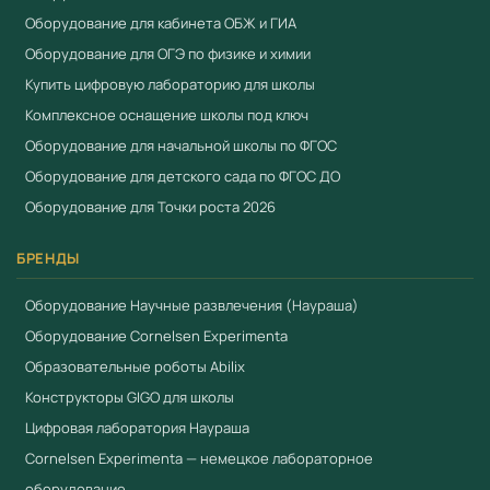
Оборудование для кабинета ОБЖ и ГИА
от 3 рабочих дней. Для расчёта коммерческого
Оборудование для ОГЭ по физике и химии
предложения:
+7 (904) 115-00-56
,
Купить цифровую лабораторию для школы
fgostorg.ru@yandex.ru
.
Комплексное оснащение школы под ключ
Поставляется компанией
ООО «Учебный Стандарт»
Оборудование для начальной школы по ФГОС
(ИНН 3801158281). Соответствует требованиям
ФГОС
и
Оборудование для детского сада по ФГОС ДО
Приказа 838 Минпросвещения
. Работаем по 44-ФЗ и
Оборудование для Точки роста 2026
223-ФЗ.
БРЕНДЫ
Смотрите также
Базовый робототехнический набор для творческого
Оборудование Научные развлечения (Наураша)
проектирования и соревновательной деятельности
Оборудование Cornelsen Experimenta
Ресурсный набор для творческого проектирования
Образовательные роботы Abilix
и соревновательной деятельности
Конструкторы GIGO для школы
Программное обеспечение
Цифровая лаборатория Наураша
Cornelsen Experimenta — немецкое лабораторное
оборудование