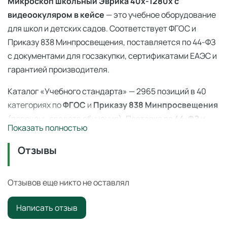
Микроскоп школьный Эврика 40х-1280х с
видеоокуляром в кейсе
— это учебное оборудование
для школ и детских садов. Соответствует ФГОС и
Приказу 838 Минпросвещения, поставляется по 44-ФЗ
с документами для госзакупки, сертификатами ЕАЭС и
гарантией производителя.
Каталог «Учебного стандарта» — 2965 позиций в 40
категориях по
ФГОС
и
Приказу 838 Минпросвещения
(перечень средств обучения). Поставка по
44-ФЗ
и
Показать полностью
223-ФЗ с полным пакетом документов, сертификаты
ЕАЭС, гарантия производителя. Доставка по всей
Отзывы
России — 3–14 дней со склада в Ангарске.
Отзывов еще никто не оставлял
Микроскоп школьный Эврика 40х-1280х с
видеоокуляром в кейсе — 838 приказ
Написать отзыв
Образовательное оборудование из перечня Приказа