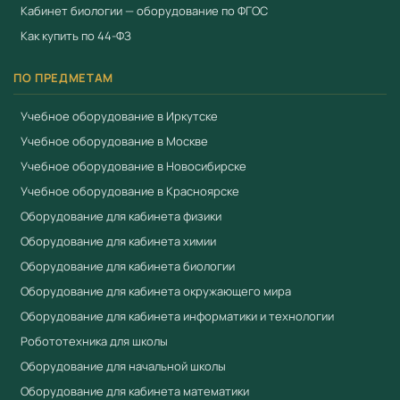
616)
Кабинет биологии — оборудование по ФГОС
Как купить по 44-ФЗ
Сертификат соответствия ЕАЭС
Полная комплектация с документацией
ПО ПРЕДМЕТАМ
Гарантия производителя
Учебное оборудование в Иркутске
Работаем по 44-ФЗ и 223-ФЗ — полный пакет
Учебное оборудование в Москве
документов для госзакупок
Учебное оборудование в Новосибирске
Купить Микроскоп школьный Эврика 40х-1280х с
Учебное оборудование в Красноярске
видеоокуляром в кейсе в Учебный стандарт
Оборудование для кабинета физики
Компания «Учебный стандарт» (ИНН 3801158281) —
Оборудование для кабинета химии
официальный поставщик образовательного
Оборудование для кабинета биологии
оборудования с 2018 года. Поставляем оборудование,
Оборудование для кабинета окружающего мира
включённое в реестр промышленной продукции
Оборудование для кабинета информатики и технологии
Минпромторга (ПП РФ № 719). Предоставляем выписку
Робототехника для школы
из реестра, сертификаты ЕАЭС. Предоставляем счета-
Оборудование для начальной школы
фактуры, товарные накладные и гарантийные талоны.
Оборудование для кабинета математики
Работаем по 44-ФЗ и 223-ФЗ. Доставка по всей России