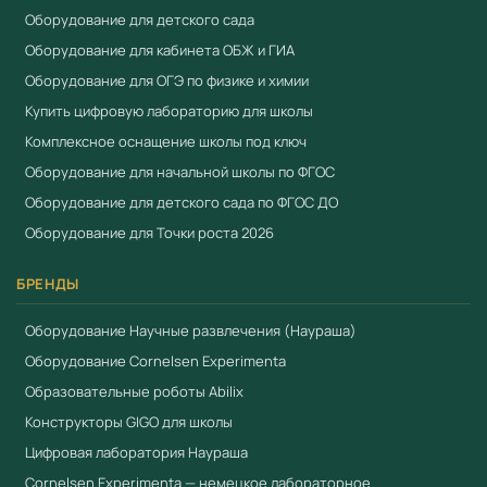
Оборудование для детского сада
от 3 рабочих дней. Для расчёта коммерческого
Оборудование для кабинета ОБЖ и ГИА
предложения:
+7 (904) 115-00-56
,
Оборудование для ОГЭ по физике и химии
fgostorg.ru@yandex.ru
.
Купить цифровую лабораторию для школы
Поставляется компанией
ООО «Учебный Стандарт»
Комплексное оснащение школы под ключ
(ИНН 3801158281). Соответствует требованиям
ФГОС
и
Оборудование для начальной школы по ФГОС
Приказа 838 Минпросвещения
. Работаем по 44-ФЗ и
Оборудование для детского сада по ФГОС ДО
223-ФЗ.
Оборудование для Точки роста 2026
Смотрите также
БРЕНДЫ
Вольтметр лабораторный учебный
Оборудование Научные развлечения (Наураша)
Источник питания лабораторный учебный
Оборудование Cornelsen Experimenta
Набор демонстрационный. Электричество-2
Образовательные роботы Abilix
(Полупроводниковые приборы)
Конструкторы GIGO для школы
Цифровая лаборатория Наураша
Cornelsen Experimenta — немецкое лабораторное