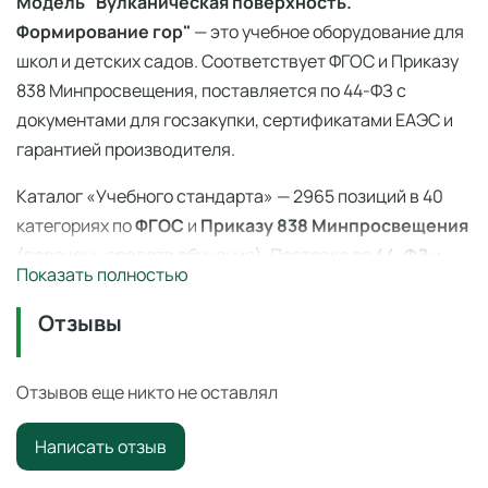
Модель "Вулканическая поверхность.
Формирование гор"
— это учебное оборудование для
школ и детских садов. Соответствует ФГОС и Приказу
838 Минпросвещения, поставляется по 44-ФЗ с
документами для госзакупки, сертификатами ЕАЭС и
гарантией производителя.
Каталог «Учебного стандарта» — 2965 позиций в 40
категориях по
ФГОС
и
Приказу 838 Минпросвещения
(перечень средств обучения). Поставка по
44-ФЗ
и
Показать полностью
223-ФЗ с полным пакетом документов, сертификаты
ЕАЭС, гарантия производителя. Доставка по всей
Отзывы
России — 3–14 дней со склада в Ангарске.
Модель "Вулканическая поверхность.
Отзывов еще никто не оставлял
Формирование гор"
— профессиональное учебное
Написать отзыв
оборудование для оснащения образовательных
учреждений по ФГОС и
Приказу 838 Минпросвещения
.