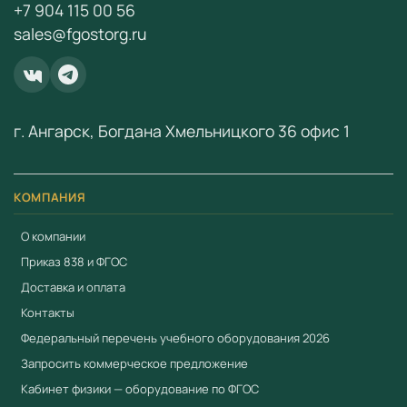
+7 904 115 00 56
свяжитесь с нами:
+7 (904) 115-00-56
или
sales@fgostorg.ru
fgostorg.ru@yandex.ru
.
ООО «Учебный Стандарт» — поставщик
образовательного оборудования по ФГОС с 2018 года.
ИНН 3801158281.
г. Ангарск, Богдана Хмельницкого 36 офис 1
КОМПАНИЯ
О компании
Приказ 838 и ФГОС
Доставка и оплата
Контакты
Федеральный перечень учебного оборудования 2026
Запросить коммерческое предложение
Кабинет физики — оборудование по ФГОС