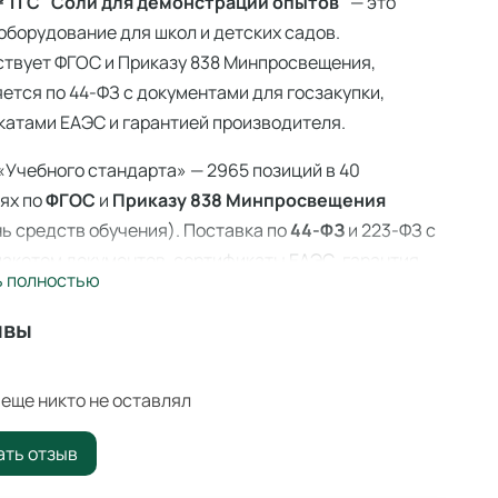
 11 С "Соли для демонстрации опытов"
— это
оборудование для школ и детских садов.
ствует ФГОС и Приказу 838 Минпросвещения,
ется по 44-ФЗ с документами для госзакупки,
атами ЕАЭС и гарантией производителя.
«Учебного стандарта» — 2965 позиций в 40
ях по
ФГОС
и
Приказу 838 Минпросвещения
ь средств обучения). Поставка по
44-ФЗ
и 223-ФЗ с
акетом документов, сертификаты ЕАЭС, гарантия
ь полностью
ителя. Доставка по всей России — 3–14 дней со
 Ангарске.
ывы
 11 С "Соли для демонстрации опытов"
—
иональное учебное оборудование для оснащения
еще никто не оставлял
ательных учреждений по ФГОС и
Приказу 838
ать отзыв
вещения
.