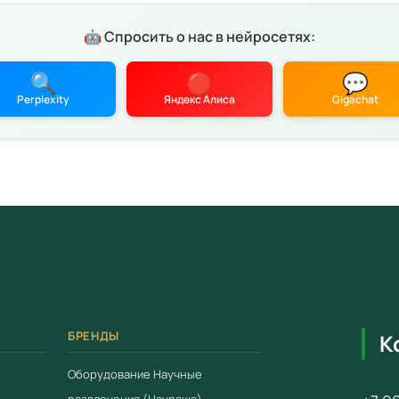
Цена: 2 
детских 
🤖 Спросить о нас в нейросетях:
Характ
🔍
🔴
💬
Соотв
Perplexity
Яндекс Алиса
Gigachat
28.11.
Серти
Гаран
 конфиденциальности
Условия
Работ
Доста
Беспл
Компл
БРЕНДЫ
К
Для зака
Оборудование Научные
свяжитес
развлечения (Наураша)