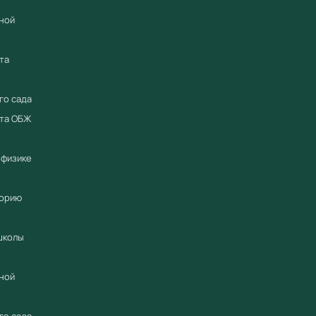
ной
та
го сада
ета ОБЖ
 физике
торию
школы
ной
го сада