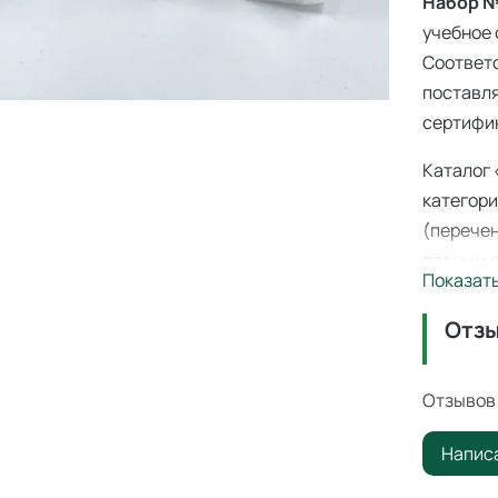
Набор №
учебное 
Соответ
поставля
сертифик
Каталог 
категори
(перечен
полным п
Показат
производ
склада в
Отз
Набор №
професс
Отзывов 
образов
Напис
Минпрос