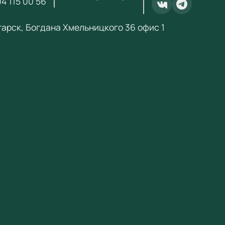
4 115 00 56
.ru@yandex.ru
.
нгарск, Богдана Хмельницкого 36 офис 1
ебный Стандарт» — поставщик образовательного
ания по ФГОС с 2018 года. ИНН 3801158281.