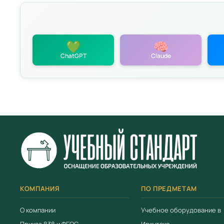
💚
🧠
ChatGPT
Claude
политикой
КОМПАНИЯ
ПО ПРЕДМЕТАМ
О компании
Учебное оборудование в
Приказ 838 и ФГОС
Иркутске