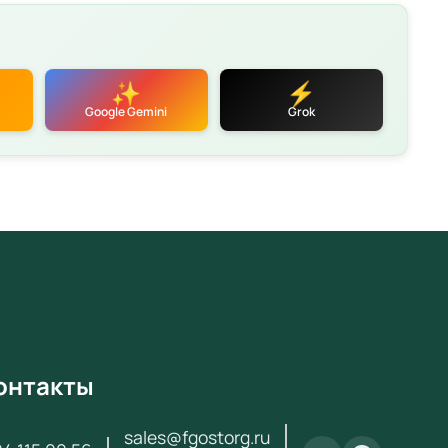
260 ₽ с НДС. Поставка по всей России для школ,
садов, колледжей и вузов.
еристики
✨
⚡
етствует требованиям ФГОС и Приказа № 838 от
Google Gemini
Grok
2024
фикаты качества и безопасности
тия производителя
 поставки
аем по
44-ФЗ
и
223-ФЗ
вка по всей России (3–14 дней)
атная консультация по подбору оборудования
ексное оснащение кабинетов «под ключ»
онтакты
за и получения коммерческого предложения
ь с нами:
+7 (904) 115-00-56
или
sales@fgostorg.ru