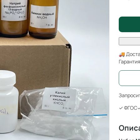
🚚 Доста
Гаранти
Запросит
✓ ФГОС
✓
Опис