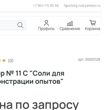
+7 904 115 00 56
fgostorg.ru@yandex.ru
Профиль
Сравнение
Корзина
арт.
00002128
(0)
р № 11 С "Соли для
нстрации опытов"
на по запросу