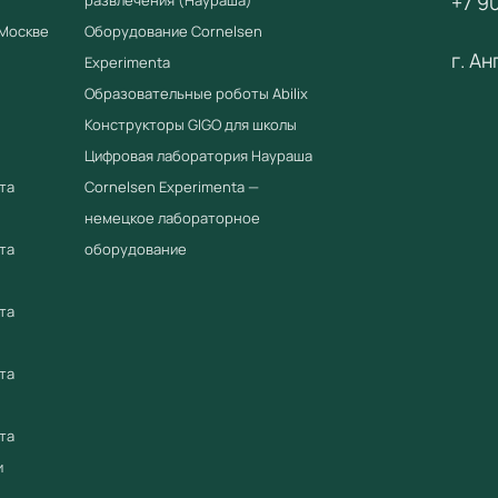
+7 90
fgostorg
 Москве
Оборудование Cornelsen
г. А
ООО «Уч
Experimenta
оборудов
Образовательные роботы Abilix
Конструкторы GIGO для школы
Цифровая лаборатория Наураша
та
Cornelsen Experimenta —
немецкое лабораторное
та
оборудование
та
та
та
и