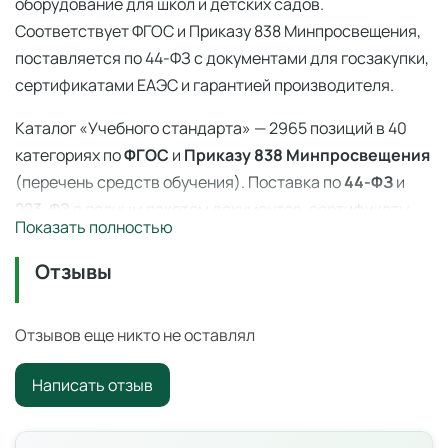
оборудование для школ и детских садов.
Соответствует ФГОС и Приказу 838 Минпросвещения,
поставляется по 44-ФЗ с документами для госзакупки,
сертификатами ЕАЭС и гарантией производителя.
Каталог «Учебного стандарта» — 2965 позиций в 40
категориях по
ФГОС
и
Приказу 838 Минпросвещения
(перечень средств обучения). Поставка по
44-ФЗ
и
223-ФЗ с полным пакетом документов, сертификаты
Показать полностью
ЕАЭС, гарантия производителя. Доставка по всей
России — 3–14 дней со склада в Ангарске.
Отзывы
Набор "Экспериментатор" на 1 год —
квадрокоптеры
Отзывов еще никто не оставлял
Учебный квадрокоптер для занятий по технологии,
Написать отзыв
информатике и робототехнике. Подходит для обучения
программированию и управлению БПЛА в школе.