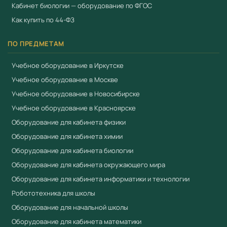
Кабинет биологии — оборудование по ФГОС
предложения:
+7 (904) 115-00-56
,
Как купить по 44-ФЗ
fgostorg.ru@yandex.ru
.
ПО ПРЕДМЕТАМ
Поставляется компанией
ООО «Учебный Стандарт»
(ИНН 3801158281). Соответствует требованиям
ФГОС
и
Учебное оборудование в Иркутске
Приказа 838 Минпросвещения
. Работаем по 44-ФЗ и
Учебное оборудование в Москве
223-ФЗ.
Учебное оборудование в Новосибирске
Учебное оборудование в Красноярске
Смотрите также
Оборудование для кабинета физики
Поле с системой кодов
Оборудование для кабинета химии
Ресурсный набор для программируемого
Оборудование для кабинета биологии
квадрокоптера EDU.ARD Мини
Оборудование для кабинета окружающего мира
Учебная летающая робототехническая система (5
Оборудование для кабинета информатики и технологии
дронов EDU.ARD Мини)
Робототехника для школы
Оборудование для начальной школы
Оборудование для кабинета математики