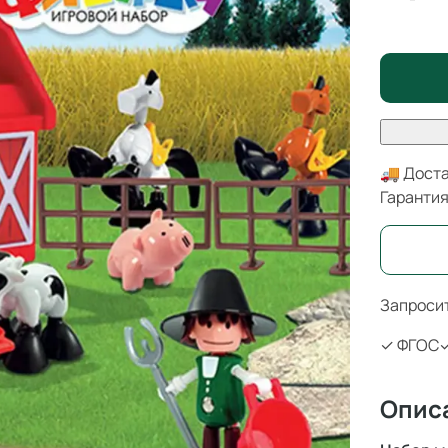
🚚 Доста
Гаранти
Запросит
✓ ФГОС
✓
Опис