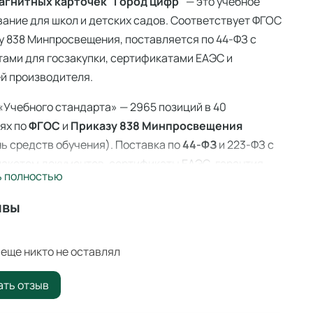
агнитных карточек "Город цифр"
— это учебное
ание для школ и детских садов. Соответствует ФГОС
у 838 Минпросвещения, поставляется по 44-ФЗ с
ами для госзакупки, сертификатами ЕАЭС и
й производителя.
«Учебного стандарта» — 2965 позиций в 40
ях по
ФГОС
и
Приказу 838 Минпросвещения
ь средств обучения). Поставка по
44-ФЗ
и 223-ФЗ с
акетом документов, сертификаты ЕАЭС, гарантия
ь полностью
ителя. Доставка по всей России — 3–14 дней со
 Ангарске.
ывы
агнитных карточек "Город цифр"
—
иональное учебное оборудование для оснащения
еще никто не оставлял
ательных учреждений по ФГОС и
Приказу 838
ать отзыв
вещения
.