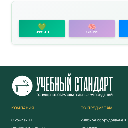
💚
🧠
ChatGPT
Claude
политикой
КОМПАНИЯ
ПО ПРЕДМЕТАМ
О компании
Учебное оборудование в
Приказ 838 и ФГОС
Иркутске