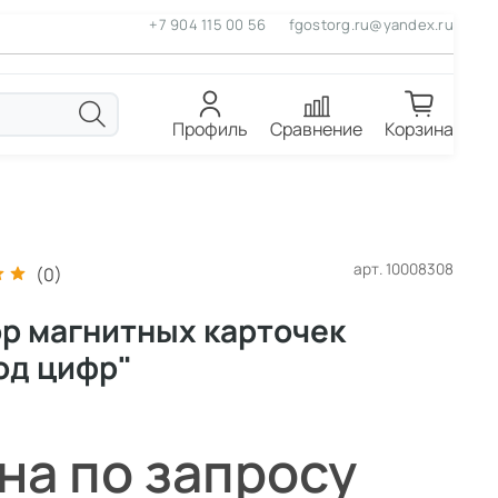
+7 904 115 00 56
fgostorg.ru@yandex.ru
Профиль
Сравнение
Корзина
арт.
10008308
(0)
р магнитных карточек
од цифр"
на по запросу