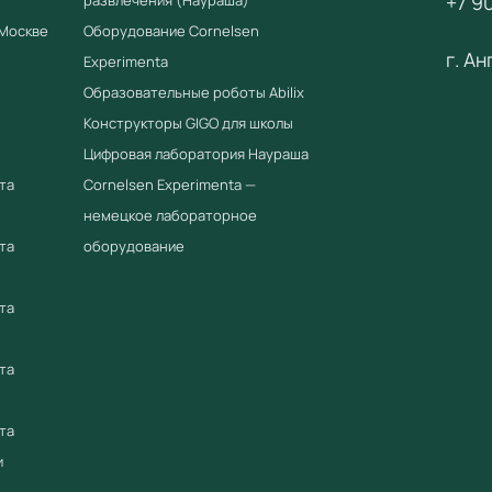
+7 90
fgostorg
 Москве
Оборудование Cornelsen
г. А
ООО «Уч
Experimenta
оборудов
Образовательные роботы Abilix
Конструкторы GIGO для школы
Цифровая лаборатория Наураша
та
Cornelsen Experimenta —
немецкое лабораторное
та
оборудование
та
та
та
и