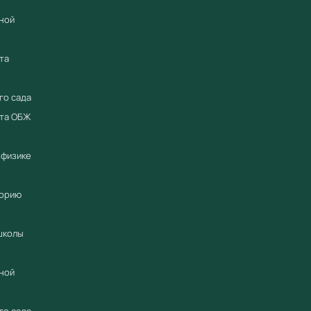
ной
та
го сада
ета ОБЖ
 физике
торию
школы
ной
го сада