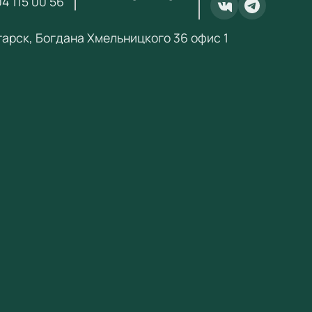
4 115 00 56
.ru@yandex.ru
.
нгарск, Богдана Хмельницкого 36 офис 1
ебный Стандарт» — поставщик образовательного
ания по ФГОС с 2018 года. ИНН 3801158281.