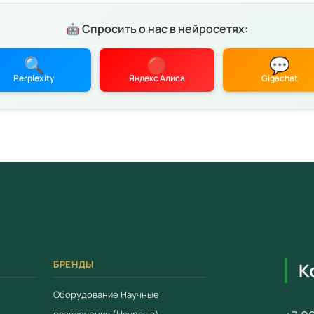
Цена: 3 
детских 
🤖 Спросить о нас в нейросетях:
Характ
🔍
🔴
💬
Соотв
Perplexity
Яндекс Алиса
Gigachat
28.11.
Серти
Гаран
 конфиденциальности
Условия
Работ
Доста
Беспл
Компл
БРЕНДЫ
К
Для зака
Оборудование Научные
свяжитес
развлечения (Наураша)