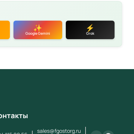
410 ₽ с НДС. Поставка по всей России для школ,
садов, колледжей и вузов.
еристики
✨
⚡
етствует требованиям ФГОС и Приказа № 838 от
Google Gemini
Grok
2024
фикаты качества и безопасности
тия производителя
 поставки
аем по
44-ФЗ
и
223-ФЗ
вка по всей России (3–14 дней)
атная консультация по подбору оборудования
ексное оснащение кабинетов «под ключ»
онтакты
за и получения коммерческого предложения
ь с нами:
+7 (904) 115-00-56
или
sales@fgostorg.ru