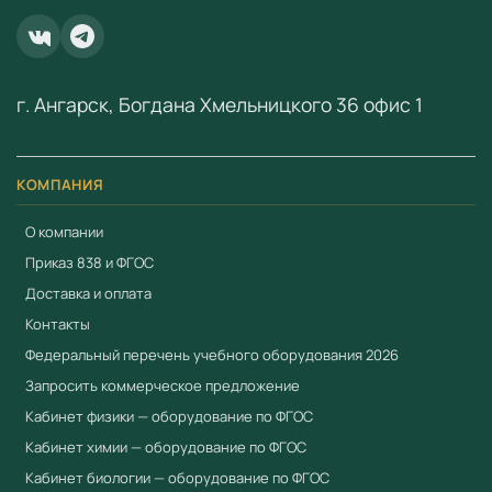
документов для госзакупок
Купить Набор разделочных досок в Учебный
стандарт
г. Ангарск, Богдана Хмельницкого 36 офис 1
Компания «Учебный стандарт» (ИНН 3801158281) —
официальный поставщик образовательного
КОМПАНИЯ
оборудования с 2018 года. Поставляем оборудование,
включённое в реестр промышленной продукции
О компании
Минпромторга (ПП РФ № 719). Предоставляем выписку
Приказ 838 и ФГОС
из реестра, сертификаты ЕАЭС. Предоставляем счета-
Доставка и оплата
фактуры, товарные накладные и гарантийные талоны.
Контакты
Работаем по 44-ФЗ и 223-ФЗ. Доставка по всей России
Федеральный перечень учебного оборудования 2026
от 3 рабочих дней. Для расчёта коммерческого
Запросить коммерческое предложение
предложения:
+7 (904) 115-00-56
,
Кабинет физики — оборудование по ФГОС
fgostorg.ru@yandex.ru
.
Кабинет химии — оборудование по ФГОС
Поставляется компанией
ООО «Учебный Стандарт»
Кабинет биологии — оборудование по ФГОС