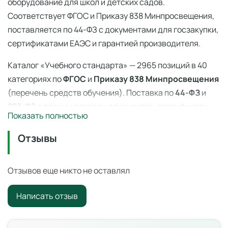
оборудование для школ и детских садов.
Соответствует ФГОС и Приказу 838 Минпросвещения,
поставляется по 44-ФЗ с документами для госзакупки,
сертификатами ЕАЭС и гарантией производителя.
Каталог «Учебного стандарта» — 2965 позиций в 40
категориях по
ФГОС
и
Приказу 838 Минпросвещения
(перечень средств обучения). Поставка по
44-ФЗ
и
223-ФЗ с полным пакетом документов, сертификаты
Показать полностью
ЕАЭС, гарантия производителя. Доставка по всей
России — 3–14 дней со склада в Ангарске.
Отзывы
Набор разделочных досок — 838 приказ
Отзывов еще никто не оставлял
Образовательное оборудование из перечня Приказа
№ 838 Минпросвещения от 28.11.2024.
Написать отзыв
Применение в образовательном процессе