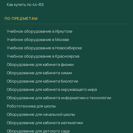
(ИНН 3801158281). Соответствует требованиям
ФГОС
и
Как купить по 44-ФЗ
Приказа 838 Минпросвещения
. Работаем по 44-ФЗ и
ПО ПРЕДМЕТАМ
223-ФЗ.
Учебное оборудование в Иркутске
Смотрите также
Учебное оборудование в Москве
Чаша кристаллизационная ЧКЦ-1-90
Учебное оборудование в Новосибирске
Щипцы тигельные
Учебное оборудование в Красноярске
Бюретка
Оборудование для кабинета физики
Оборудование для кабинета химии
Оборудование для кабинета биологии
Оборудование для кабинета окружающего мира
Оборудование для кабинета информатики и технологии
Робототехника для школы
Оборудование для начальной школы
Оборудование для кабинета математики
Оборудование для детского сада