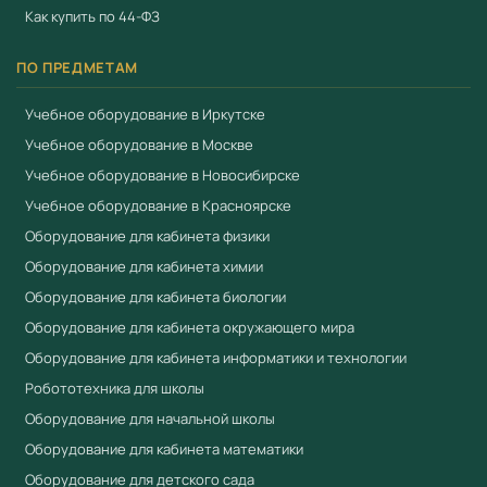
Как купить по 44-ФЗ
от 3 рабочих дней. Для расчёта коммерческого
предложения:
+7 (904) 115-00-56
,
ПО ПРЕДМЕТАМ
fgostorg.ru@yandex.ru
.
Учебное оборудование в Иркутске
Поставляется компанией
ООО «Учебный Стандарт»
Учебное оборудование в Москве
(ИНН 3801158281). Соответствует требованиям
ФГОС
и
Учебное оборудование в Новосибирске
Приказа 838 Минпросвещения
. Работаем по 44-ФЗ и
Учебное оборудование в Красноярске
223-ФЗ.
Оборудование для кабинета физики
Смотрите также
Оборудование для кабинета химии
Набор игл для швейной машины
Оборудование для кабинета биологии
Оборудование для кабинета окружающего мира
Ножницы закройные
Оборудование для кабинета информатики и технологии
Оверлок
Робототехника для школы
Оборудование для начальной школы
Оборудование для кабинета математики
Оборудование для детского сада