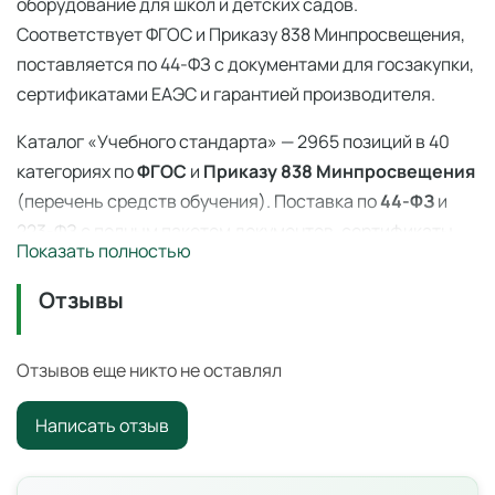
оборудование для школ и детских садов.
Соответствует ФГОС и Приказу 838 Минпросвещения,
поставляется по 44-ФЗ с документами для госзакупки,
сертификатами ЕАЭС и гарантией производителя.
Каталог «Учебного стандарта» — 2965 позиций в 40
категориях по
ФГОС
и
Приказу 838 Минпросвещения
(перечень средств обучения). Поставка по
44-ФЗ
и
223-ФЗ с полным пакетом документов, сертификаты
Показать полностью
ЕАЭС, гарантия производителя. Доставка по всей
России — 3–14 дней со склада в Ангарске.
Отзывы
Набор тел по калориметрии — 838 приказ
Отзывов еще никто не оставлял
Образовательное оборудование из перечня Приказа
№ 838 Минпросвещения от 28.11.2024.
Написать отзыв
Характеристики и комплектация