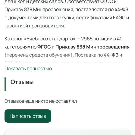
для школ и детских садов. Соответствует ФГОС и
Приказу 838 Минпросвещения, поставляется по 44-ФЗ
с документами для госзакупки, сертификатами ЕАЭС и
гарантией производителя.
Каталог «Учебного стандарта» — 2965 позиций в 40
категориях по
ФГОС
и
Приказу 838 Минпросвещения
(перечень средств обучения). Поставка по
44-ФЗ
и
223-ФЗ с полным пакетом документов, сертификаты
Показать полностью
ЕАЭС, гарантия производителя. Доставка по всей
России — 3–14 дней со склада в Ангарске.
Отзывы
Нагреватель пробирок
— профессиональное учебное
оборудование для оснащения образовательных
Отзывов еще никто не оставлял
учреждений по ФГОС и
Приказу 838 Минпросвещения
.
Написать отзыв
Цена: 7 990 ₽ с НДС. Поставка по всей России для
школ, детских садов, колледжей и вузов.