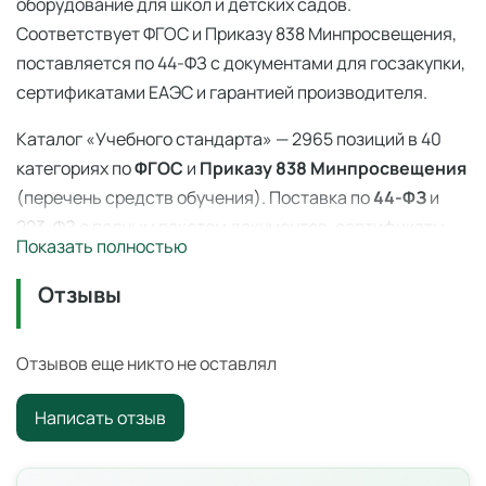
оборудование для школ и детских садов.
Соответствует ФГОС и Приказу 838 Минпросвещения,
поставляется по 44-ФЗ с документами для госзакупки,
сертификатами ЕАЭС и гарантией производителя.
Каталог «Учебного стандарта» — 2965 позиций в 40
категориях по
ФГОС
и
Приказу 838 Минпросвещения
(перечень средств обучения). Поставка по
44-ФЗ
и
223-ФЗ с полным пакетом документов, сертификаты
Показать полностью
ЕАЭС, гарантия производителя. Доставка по всей
России — 3–14 дней со склада в Ангарске.
Отзывы
Окружающий мир 3 класс (14 таблиц)
—
профессиональное учебное оборудование для
Отзывов еще никто не оставлял
оснащения образовательных учреждений по ФГОС и
Написать отзыв
Приказу 838 Минпросвещения
.
Цена: 5 200 ₽ с НДС. Поставка по всей России для