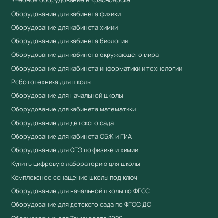
Учебное оборудование в Красноярске
Гарантия производителя
Оборудование для кабинета физики
Работаем по 44-ФЗ и 223-ФЗ — полный пакет
Оборудование для кабинета химии
документов для госзакупок
Оборудование для кабинета биологии
Оборудование для кабинета окружающего мира
Купить "Плавание и погружение" Комплект
лабораторного оборудования. в Учебный
Оборудование для кабинета информатики и технологии
стандарт
Робототехника для школы
Компания «Учебный стандарт» (ИНН 3801158281) —
Оборудование для начальной школы
официальный поставщик образовательного
Оборудование для кабинета математики
оборудования с 2018 года. Поставляем оборудование,
Оборудование для детского сада
включённое в реестр промышленной продукции
Оборудование для кабинета ОБЖ и ГИА
Минпромторга (ПП РФ № 719). Предоставляем выписку
Оборудование для ОГЭ по физике и химии
из реестра, сертификаты ЕАЭС. Предоставляем счета-
Купить цифровую лабораторию для школы
фактуры, товарные накладные и гарантийные талоны.
Комплексное оснащение школы под ключ
Работаем по 44-ФЗ и 223-ФЗ. Доставка по всей России
Оборудование для начальной школы по ФГОС
от 3 рабочих дней. Для расчёта коммерческого
Оборудование для детского сада по ФГОС ДО
предложения:
+7 (904) 115-00-56
,