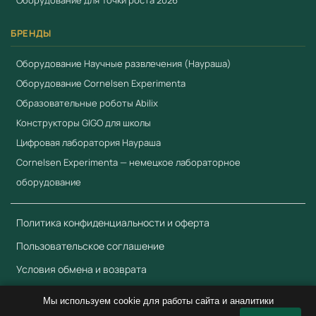
Оборудование для Точки роста 2026
fgostorg.ru@yandex.ru
.
БРЕНДЫ
Произведено компанией
Cornelsen Experimenta
(Германия) — ведущий европейский производитель
Оборудование Научные развлечения (Наураша)
учебного лабораторного оборудования с 1960-х годов.
Оборудование Cornelsen Experimenta
Соответствует требованиям
ФГОС
и
Приказа 838
Образовательные роботы Abilix
Минпросвещения
. Поставляется с сертификатами
Конструкторы GIGO для школы
ЕАЭС.
Цифровая лаборатория Наураша
Cornelsen Experimenta — немецкое лабораторное
Смотрите также
оборудование
"Механика 1" Комплект лабораторного оборудования
"Электростатика" Комплект лабораторного
Политика конфиденциальности и оферта
оборудования
Пользовательское соглашение
"Солнечная энергия" Комплект лабораторного
оборудования
Условия обмена и возврата
Мы используем cookie для работы сайта и аналитики
Каталог