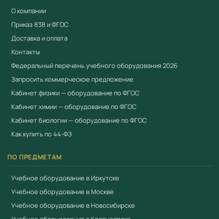
О компании
Применение в образовательном процессе
Приказ 838 и ФГОС
Оборудование применяется в образовательном
Доставка и оплата
процессе для проведения практических занятий,
Контакты
лабораторных работ и демонстрационных
Федеральный перечень учебного оборудования 2026
экспериментов. Соответствует требованиям ФГОС и
Запросить коммерческое предложение
Приказа № 838 Минпросвещения от 28.11.2024 к
Кабинет физики — оборудование по ФГОС
оснащению образовательных учреждений.
Кабинет химии — оборудование по ФГОС
Преимущества
Кабинет биологии — оборудование по ФГОС
Соответствует ФГОС и Приказу № 838
Как купить по 44-ФЗ
Минпросвещения
ПО ПРЕДМЕТАМ
Приоритет при госзакупках по 44-ФЗ для продукции
из реестра Минпромторга (ПП РФ № 719, ПП РФ №
Учебное оборудование в Иркутске
616)
Учебное оборудование в Москве
Сертификат соответствия ЕАЭС
Учебное оборудование в Новосибирске
Полная комплектация с документацией