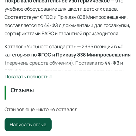
Покрывало спасательное изотермическое
— это
учебное оборудование для школ и детских садов.
Соответствует ФГОС и Приказу 838 Минпросвещения,
поставляется по 44-ФЗ с документами для госзакупки,
сертификатами ЕАЭС и гарантией производителя.
Каталог «Учебного стандарта» — 2965 позиций в 40
категориях по
ФГОС
и
Приказу 838 Минпросвещения
(перечень средств обучения). Поставка по
44-ФЗ
и
223-ФЗ с полным пакетом документов, сертификаты
Показать полностью
ЕАЭС, гарантия производителя. Доставка по всей
России — 3–14 дней со склада в Ангарске.
Отзывы
Покрывало спасательное изотермическое
—
профессиональное учебное оборудование для
Отзывов еще никто не оставлял
оснащения образовательных учреждений по ФГОС и
Написать отзыв
Приказу 838 Минпросвещения
.