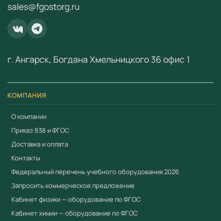
sales@fgostorg.ru
fgostorg.ru@yandex.ru
.
ООО «Учебный Стандарт» — поставщик
образовательного оборудования по ФГОС с 2018 года.
ИНН 3801158281.
г. Ангарск, Богдана Хмельницкого 36 офис 1
КОМПАНИЯ
О компании
Приказ 838 и ФГОС
Доставка и оплата
Контакты
Федеральный перечень учебного оборудования 2026
Запросить коммерческое предложение
Кабинет физики — оборудование по ФГОС
Кабинет химии — оборудование по ФГОС