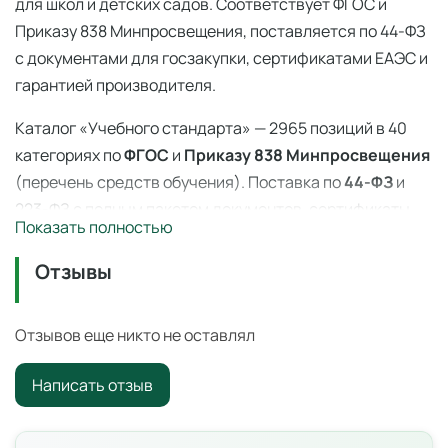
для школ и детских садов. Соответствует ФГОС и
Приказу 838 Минпросвещения, поставляется по 44-ФЗ
с документами для госзакупки, сертификатами ЕАЭС и
гарантией производителя.
Каталог «Учебного стандарта» — 2965 позиций в 40
категориях по
ФГОС
и
Приказу 838 Минпросвещения
(перечень средств обучения). Поставка по
44-ФЗ
и
223-ФЗ с полным пакетом документов, сертификаты
Показать полностью
ЕАЭС, гарантия производителя. Доставка по всей
России — 3–14 дней со склада в Ангарске.
Отзывы
Пробка резиновая № 24
— профессиональное
учебное оборудование для оснащения
Отзывов еще никто не оставлял
образовательных учреждений по ФГОС и
Приказу 838
Написать отзыв
Минпросвещения
.
Цена: 27 ₽ с НДС. Поставка по всей России для школ,