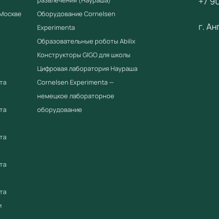
+7 90
fgostorg
 Москве
Оборудование Cornelsen
г. А
ООО «Уч
Experimenta
оборудов
Образовательные роботы Abilix
Конструкторы GIGO для школы
Цифровая лаборатория Наураша
та
Cornelsen Experimenta —
немецкое лабораторное
та
оборудование
та
та
та
и