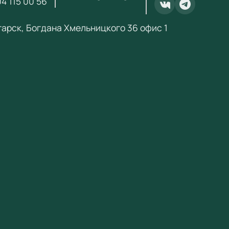
4 115 00 56
.ru@yandex.ru
.
нгарск, Богдана Хмельницкого 36 офис 1
ебный Стандарт» — поставщик образовательного
ания по ФГОС с 2018 года. ИНН 3801158281.