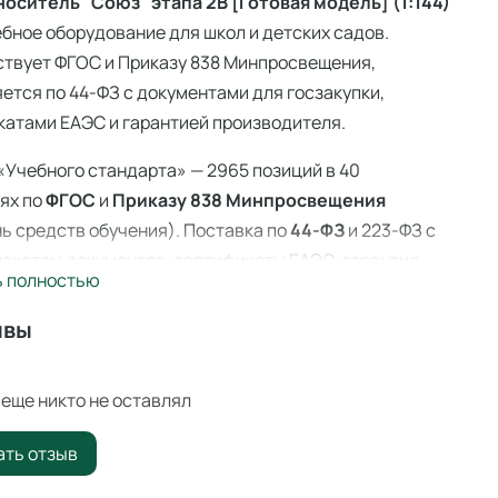
оситель "Союз" этапа 2В [Готовая модель] (1:144)
ебное оборудование для школ и детских садов.
ствует ФГОС и Приказу 838 Минпросвещения,
ется по 44-ФЗ с документами для госзакупки,
атами ЕАЭС и гарантией производителя.
«Учебного стандарта» — 2965 позиций в 40
ях по
ФГОС
и
Приказу 838 Минпросвещения
ь средств обучения). Поставка по
44-ФЗ
и 223-ФЗ с
акетом документов, сертификаты ЕАЭС, гарантия
ь полностью
ителя. Доставка по всей России — 3–14 дней со
 Ангарске.
ывы
оситель "Союз" этапа 2В [Готовая модель] (1:144)
ссиональное учебное оборудование для оснащения
еще никто не оставлял
ательных учреждений по ФГОС и
Приказу 838
ать отзыв
вещения
.