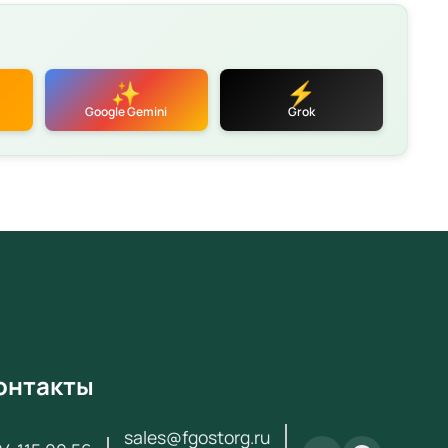
 400 ₽ с НДС. Поставка по всей России для школ,
садов, колледжей и вузов.
еристики
✨
⚡
етствует требованиям ФГОС и Приказа № 838 от
Google Gemini
Grok
2024
фикаты качества и безопасности
тия производителя
 поставки
аем по
44-ФЗ
и
223-ФЗ
вка по всей России (3–14 дней)
атная консультация по подбору оборудования
ексное оснащение кабинетов «под ключ»
онтакты
за и получения коммерческого предложения
ь с нами:
+7 (904) 115-00-56
или
sales@fgostorg.ru