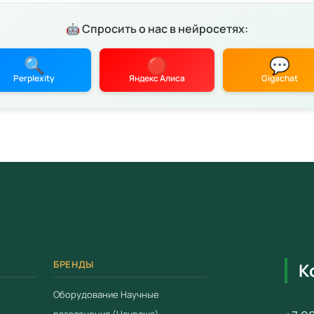
Цена: 20
детских 
🤖 Спросить о нас в нейросетях:
Характ
🔍
🔴
💬
Соотв
Perplexity
Яндекс Алиса
Gigachat
28.11.
Серти
Гаран
 конфиденциальности
Условия
Работ
Доста
Беспл
Компл
БРЕНДЫ
К
Для зака
Оборудование Научные
свяжитес
развлечения (Наураша)