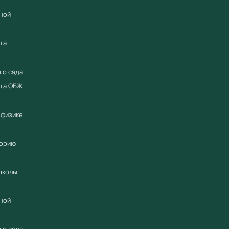
ной
та
го сада
ета ОБЖ
 физике
торию
школы
ной
го сада