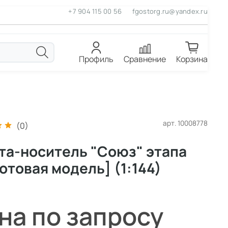
+7 904 115 00 56
fgostorg.ru@yandex.ru
Профиль
Сравнение
Корзина
арт.
10008778
(0)
та-носитель "Союз" этапа
Готовая модель] (1:144)
на по запросу