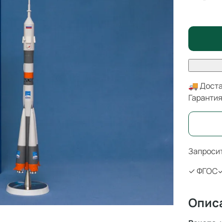
🚚 Доста
Гаранти
Запросит
✓ ФГОС
✓
Опис