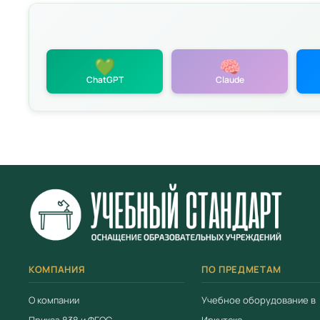
💚
🧠
ChatGPT
Claude
политикой
КОМПАНИЯ
ПО ПРЕДМЕТАМ
О компании
Учебное оборудование в
Приказ 838 и ФГОС
Иркутске