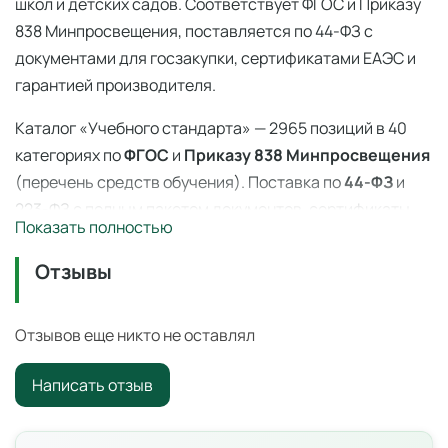
школ и детских садов. Соответствует ФГОС и Приказу
838 Минпросвещения, поставляется по 44-ФЗ с
документами для госзакупки, сертификатами ЕАЭС и
гарантией производителя.
Каталог «Учебного стандарта» — 2965 позиций в 40
категориях по
ФГОС
и
Приказу 838 Минпросвещения
(перечень средств обучения). Поставка по
44-ФЗ
и
223-ФЗ с полным пакетом документов, сертификаты
Показать полностью
ЕАЭС, гарантия производителя. Доставка по всей
России — 3–14 дней со склада в Ангарске.
Отзывы
Шприц 150 мл Жане
— профессиональное учебное
оборудование для оснащения образовательных
Отзывов еще никто не оставлял
учреждений по ФГОС и
Приказу 838 Минпросвещения
.
Написать отзыв
Цена: 160 ₽ с НДС. Поставка по всей России для школ,
детских садов, колледжей и вузов.