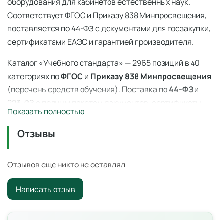
оборудования для кабинетов естественных наук.
Соответствует ФГОС и Приказу 838 Минпросвещения,
поставляется по 44-ФЗ с документами для госзакупки,
сертификатами ЕАЭС и гарантией производителя.
Каталог «Учебного стандарта» — 2965 позиций в 40
категориях по
ФГОС
и
Приказу 838 Минпросвещения
(перечень средств обучения). Поставка по
44-ФЗ
и
223-ФЗ с полным пакетом документов, сертификаты
Показать полностью
ЕАЭС, гарантия производителя. Доставка по всей
России — 3–14 дней со склада в Ангарске.
Отзывы
Штатив лабораторный
— профессиональное учебное
оборудование для оснащения образовательных
Отзывов еще никто не оставлял
учреждений по ФГОС и
Приказу 838 Минпросвещения
.
Написать отзыв
Цена: 2 900 ₽ с НДС. Поставка по всей России для
школ, детских садов, колледжей и вузов.