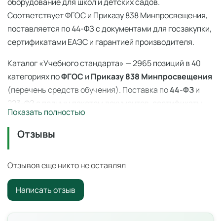
оборудование для школ и детских садов.
Соответствует ФГОС и Приказу 838 Минпросвещения,
поставляется по 44-ФЗ с документами для госзакупки,
сертификатами ЕАЭС и гарантией производителя.
Каталог «Учебного стандарта» — 2965 позиций в 40
категориях по
ФГОС
и
Приказу 838 Минпросвещения
(перечень средств обучения). Поставка по
44-ФЗ
и
223-ФЗ с полным пакетом документов, сертификаты
Показать полностью
ЕАЭС, гарантия производителя. Доставка по всей
России — 3–14 дней со склада в Ангарске.
Отзывы
Штативы изолирующие (пара)
— профессиональное
учебное оборудование для оснащения
Отзывов еще никто не оставлял
образовательных учреждений по ФГОС и
Приказу 838
Написать отзыв
Минпросвещения
.
Цена: 1 700 ₽ с НДС. Поставка по всей России для