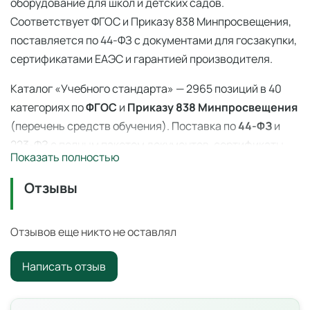
оборудование для школ и детских садов.
Соответствует ФГОС и Приказу 838 Минпросвещения,
поставляется по 44-ФЗ с документами для госзакупки,
сертификатами ЕАЭС и гарантией производителя.
Каталог «Учебного стандарта» — 2965 позиций в 40
категориях по
ФГОС
и
Приказу 838 Минпросвещения
(перечень средств обучения). Поставка по
44-ФЗ
и
223-ФЗ с полным пакетом документов, сертификаты
Показать полностью
ЕАЭС, гарантия производителя. Доставка по всей
России — 3–14 дней со склада в Ангарске.
Отзывы
Стакан 400 мл с делениями
— профессиональное
учебное оборудование для оснащения
Отзывов еще никто не оставлял
образовательных учреждений по ФГОС и
Приказу 838
Написать отзыв
Минпросвещения
.
Цена: 250 ₽ с НДС. Поставка по всей России для школ,