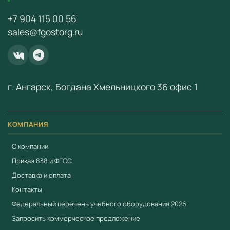
+7 904 115 00 56
Для заказа и получения коммерческого предложения
sales@fgostorg.ru
свяжитесь с нами:
+7 (904) 115-00-56
или
fgostorg.ru@yandex.ru
.
ООО «Учебный Стандарт» — поставщик
образовательного оборудования по ФГОС с 2018 года.
г. Ангарск, Богдана Хмельницкого 36 офис 1
ИНН 3801158281.
КОМПАНИЯ
О компании
Приказ 838 и ФГОС
Доставка и оплата
Контакты
Федеральный перечень учебного оборудования 2026
Запросить коммерческое предложение