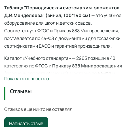
Таблица "Периодическая система хим. элементов
Д.И.Менделеева" (винил, 100*140 см)
— это учебное
оборудование для школ и детских садов.
Соответствует ФГОС и Приказу 838 Минпросвещения,
поставляется по 44-ФЗ с документами для госзакупки,
сертификатами ЕАЭС и гарантией производителя.
Каталог «Учебного стандарта» — 2965 позиций в 40
категориях по
ФГОС
и
Приказу 838 Минпросвещения
(перечень средств обучения). Поставка по
44-ФЗ
и
Показать полностью
223-ФЗ с полным пакетом документов, сертификаты
ЕАЭС, гарантия производителя. Доставка по всей
Отзывы
России — 3–14 дней со склада в Ангарске.
Таблица "Периодическая система хим. элементов
Отзывов еще никто не оставлял
Д.И.Менделеева" (винил, 100*140 см)
—
Написать отзыв
профессиональное учебное оборудование для