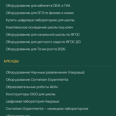
Работаем по 44-ФЗ и 223-ФЗ — полный пакет
Оборудование для кабинета ОБЖ и ГИА
документов для госзакупок
Оборудование для ОГЭ по физике и химии
Купить цифровую лабораторию для школы
Купить Тактильные мячики в Учебный стандарт
Комплексное оснащение школы под ключ
Компания «Учебный стандарт» (ИНН 3801158281) —
Оборудование для начальной школы по ФГОС
официальный поставщик образовательного
Оборудование для детского сада по ФГОС ДО
оборудования с 2018 года. Поставляем оборудование,
Оборудование для Точки роста 2026
включённое в реестр промышленной продукции
Минпромторга (ПП РФ № 719). Предоставляем выписку
БРЕНДЫ
из реестра, сертификаты ЕАЭС. Предоставляем счета-
фактуры, товарные накладные и гарантийные талоны.
Оборудование Научные развлечения (Наураша)
Работаем по 44-ФЗ и 223-ФЗ. Доставка по всей России
Оборудование Cornelsen Experimenta
от 3 рабочих дней. Для расчёта коммерческого
Образовательные роботы Abilix
предложения:
+7 (904) 115-00-56
,
Конструкторы GIGO для школы
fgostorg.ru@yandex.ru
.
Цифровая лаборатория Наураша
Cornelsen Experimenta — немецкое лабораторное
Поставляется компанией
ООО «Учебный Стандарт»
оборудование