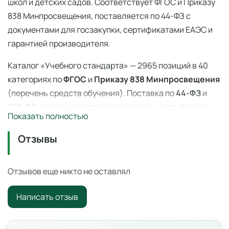
школ и детских садов. Соответствует ФГОС и Приказу
838 Минпросвещения, поставляется по 44-ФЗ с
документами для госзакупки, сертификатами ЕАЭС и
гарантией производителя.
Каталог «Учебного стандарта» — 2965 позиций в 40
категориях по
ФГОС
и
Приказу 838 Минпросвещения
(перечень средств обучения). Поставка по
44-ФЗ
и
223-ФЗ с полным пакетом документов, сертификаты
Показать полностью
ЕАЭС, гарантия производителя. Доставка по всей
России — 3–14 дней со склада в Ангарске.
Отзывы
Тактильные мячики — 838 приказ
Отзывов еще никто не оставлял
Образовательное оборудование из перечня Приказа
№ 838 Минпросвещения от 28.11.2024.
Написать отзыв
Характеристики и комплектация