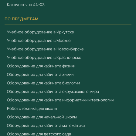
Как купить по 44-ФЗ
Оборудование применяется в образовательном
процессе для проведения практических занятий,
ПО ПРЕДМЕТАМ
лабораторных работ и демонстрационных
экспериментов. Соответствует требованиям ФГОС и
Учебное оборудование в Иркутске
Приказа № 838 Минпросвещения от 28.11.2024 к
Учебное оборудование в Москве
оснащению образовательных учреждений.
Учебное оборудование в Новосибирске
Учебное оборудование в Красноярске
Преимущества
Оборудование для кабинета физики
Соответствует ФГОС и Приказу № 838
Оборудование для кабинета химии
Минпросвещения
Оборудование для кабинета биологии
Приоритет при госзакупках по 44-ФЗ для продукции
Оборудование для кабинета окружающего мира
из реестра Минпромторга (ПП РФ № 719, ПП РФ №
Оборудование для кабинета информатики и технологии
616)
Робототехника для школы
Сертификат соответствия ЕАЭС
Оборудование для начальной школы
Полная комплектация с документацией
Оборудование для кабинета математики
Гарантия производителя
Оборудование для детского сада