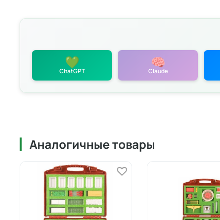
💚
🧠
ChatGPT
Claude
Аналогичные товары