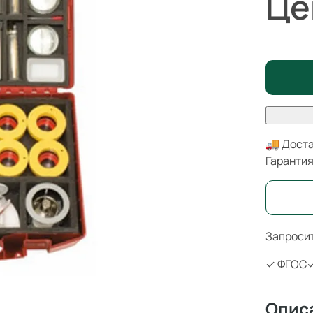
Це
🚚 Доста
Гаранти
Запросит
✓ ФГОС
✓
Опис