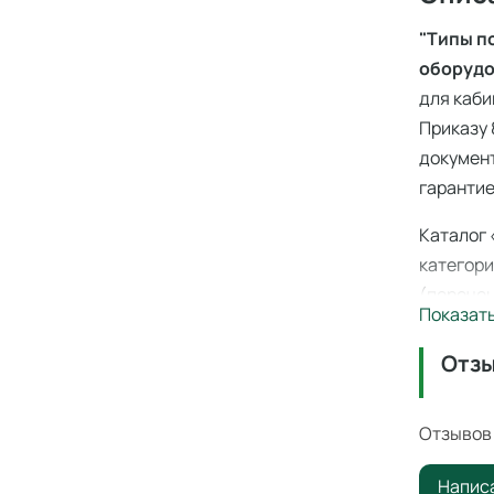
"Типы п
оборудо
для каби
Приказу 
документ
гарантие
Каталог 
категори
(перечен
Показат
полным п
производ
Отз
склада в
Отзывов 
"Типы 
лабор
Напис
лабор