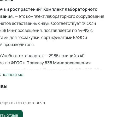
очв и рост растений" Комплект лабораторного
вания.
— это комплект лабораторного оборудования
нетов естественных наук. Соответствует ФГОС и
838 Минпросвещения, поставляется по 44-ФЗ с
ами для госзакупки, сертификатами ЕАЭС и
й производителя.
«Учебного стандарта» — 2965 позиций в 40
ях по
ФГОС
и
Приказу 838 Минпросвещения
ь средств обучения). Поставка по
44-ФЗ
и 223-ФЗ с
ь полностью
акетом документов, сертификаты ЕАЭС, гарантия
ителя. Доставка по всей России — 3–14 дней со
ывы
 Ангарске.
еще никто не оставлял
почв и рост растений" Комплект
аторного оборудования. — комплекты
ать отзыв
аторного оборудования