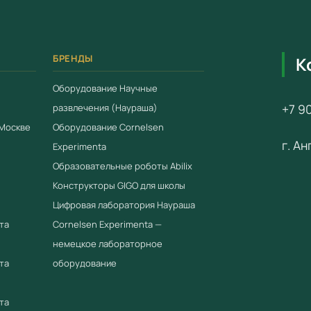
Соотв
Приор
реест
БРЕНДЫ
К
Серти
Оборудование Научные
Полна
+7 90
развлечения (Наураша)
Гаран
 Москве
Оборудование Cornelsen
г. А
Работ
Experimenta
для г
Образовательные роботы Abilix
Конструкторы GIGO для школы
Купить 
лаборат
Цифровая лаборатория Наураша
та
Cornelsen Experimenta —
Компания
немецкое лабораторное
официал
та
оборудование
2018 год
промышл
та
Предоста