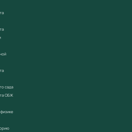
Предост
гарантий
та
по всей 
предлож
та
и
Произве
ведущий
ной
оборудов
ФГОС
и
та
сертифи
Смотри
го сада
ета ОБЖ
"Меха
обору
 физике
"Меха
"Опти
торию
обору