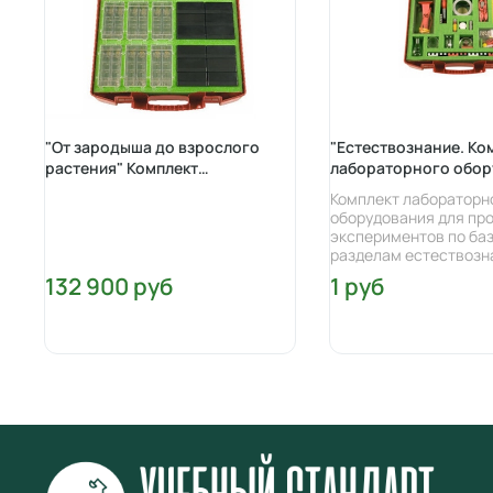
политикой
"От зародыша до взрослого
"Естествознание. Ко
растения" Комплект
лабораторного обор
лабораторного оборудования
Комплект лабораторн
оборудования для пр
экспериментов по ба
разделам естествозна
132 900 руб
1 руб