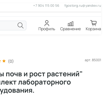
+7 904 115 00 56
fgostorg.ru@yandex.ru
Профиль
Сравнение
Корзина
арт.
85001
(0)
ы почв и рост растений"
лект лабораторного
удования.