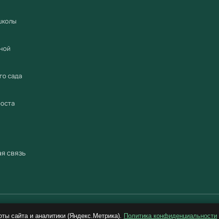
школы
ной
го сада
роста
я связь
© 2018–2026 ООО «Учебный Стандарт» ИНН 3801158281. Все права защищены.
оты сайта и аналитики (Яндекс.Метрика).
Политика конфиденциальности