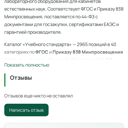
лабораторного оборудования для кабинетов
естественных наук. Соответствует ФГОС и Приказу 838
Минпросвещения, поставляется по 44-ФЗ с
документами для госзакупки, сертификатами ЕАЭС и
гарантией производителя.
Каталог «Учебного стандарта» — 2965 позиций в 40
категориях по
ФГОС
и
Приказу 838 Минпросвещения
(перечень средств обучения). Поставка по
44-ФЗ
и
Показать полностью
223-ФЗ с полным пакетом документов, сертификаты
ЕАЭС, гарантия производителя. Доставка по всей
Отзывы
России — 3–14 дней со склада в Ангарске.
Трибометр лабораторный
— профессиональное
Отзывов еще никто не оставлял
учебное оборудование для оснащения
Написать отзыв
образовательных учреждений по ФГОС и
Приказу 838
Минпросвещения
.