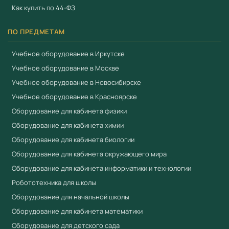
включённое в реестр промышленной продукции
Как купить по 44-ФЗ
Минпромторга (ПП РФ № 719). Предоставляем выписку
ПО ПРЕДМЕТАМ
из реестра, сертификаты ЕАЭС. Предоставляем счета-
фактуры, товарные накладные и гарантийные талоны.
Учебное оборудование в Иркутске
Работаем по 44-ФЗ и 223-ФЗ. Доставка по всей России
Учебное оборудование в Москве
от 3 рабочих дней. Для расчёта коммерческого
Учебное оборудование в Новосибирске
предложения:
+7 (904) 115-00-56
,
Учебное оборудование в Красноярске
fgostorg.ru@yandex.ru
.
Оборудование для кабинета физики
Оборудование для кабинета химии
Произведено компанией
«Научные развлечения»
(Россия). Бренд
«Наураша»
— лидер российского
Оборудование для кабинета биологии
рынка цифровых лабораторий для дошкольного и
Оборудование для кабинета окружающего мира
начального образования. Сертифицировано по
ФГОС
.
Оборудование для кабинета информатики и технологии
Входит в перечень
Приказа 838 Минпросвещения
.
Робототехника для школы
Реестр Минпромторга ПП РФ №719.
Оборудование для начальной школы
Оборудование для кабинета математики
Смотрите также
Оборудование для детского сада