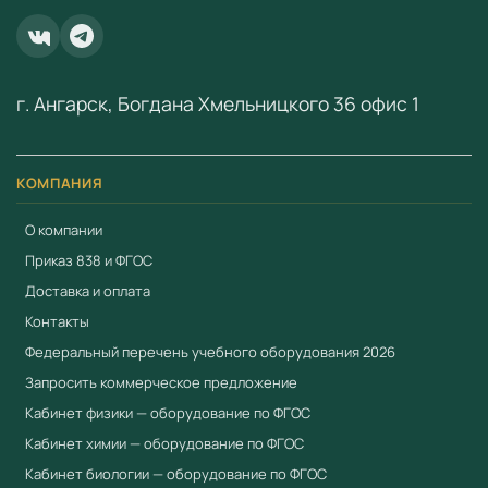
Соответствует ФГОС и Приказу № 838
Минпросвещения
Приоритет при госзакупках по 44-ФЗ для продукции
г. Ангарск, Богдана Хмельницкого 36 офис 1
из реестра Минпромторга (ПП РФ № 719, ПП РФ №
616)
Сертификат соответствия ЕАЭС
КОМПАНИЯ
Полная комплектация с документацией
О компании
Гарантия производителя
Приказ 838 и ФГОС
Работаем по 44-ФЗ и 223-ФЗ — полный пакет
Доставка и оплата
документов для госзакупок
Контакты
Федеральный перечень учебного оборудования 2026
Купить Цифровая камера 0,3 Мп в Учебный
стандарт
Запросить коммерческое предложение
Кабинет физики — оборудование по ФГОС
Компания «Учебный стандарт» (ИНН 3801158281) —
Кабинет химии — оборудование по ФГОС
официальный поставщик образовательного
оборудования с 2018 года. Поставляем оборудование,
Кабинет биологии — оборудование по ФГОС