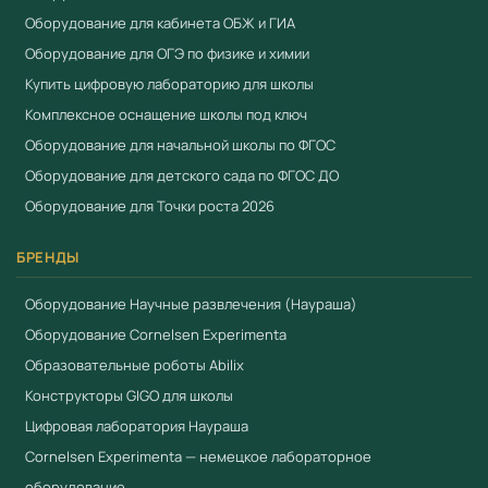
Стойки для цифровых лабораторий
Оборудование для кабинета ОБЖ и ГИА
Цифровая USB-камера
Оборудование для ОГЭ по физике и химии
Цифровая камера для микроскопа (МИР
Купить цифровую лабораторию для школы
ЛЕВЕНГУКА)
Комплексное оснащение школы под ключ
Оборудование для начальной школы по ФГОС
Оборудование для детского сада по ФГОС ДО
Оборудование для Точки роста 2026
БРЕНДЫ
Оборудование Научные развлечения (Наураша)
Оборудование Cornelsen Experimenta
Образовательные роботы Abilix
Конструкторы GIGO для школы
Цифровая лаборатория Наураша
Cornelsen Experimenta — немецкое лабораторное
оборудование