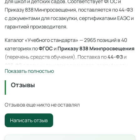
для школ и детских садов. Соответствует ФГОС и
Приказу 838 Минпросвещения, поставляется по 44-ФЗ
с документами для госзакупки, сертификатами ЕАЭС и
гарантией производителя.
Каталог «Учебного стандарта» — 2965 позиций в 40
категориях по
ФГОС
и
Приказу 838 Минпросвещения
(перечень средств обучения). Поставка по
44-ФЗ
и
223-ФЗ с полным пакетом документов, сертификаты
Показать полностью
ЕАЭС, гарантия производителя. Доставка по всей
России — 3–14 дней со склада в Ангарске.
Отзывы
Цифровая камера 0,3 Мп — приборы и
оборудование
Отзывов еще никто не оставлял
Научный прибор для проведения лабораторных работ и
Написать отзыв
демонстрационных экспериментов в школьном
кабинете.