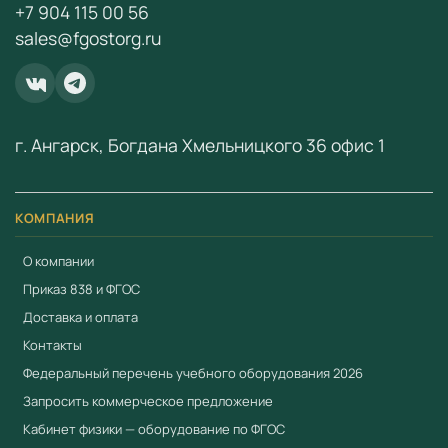
+7 904 115 00 56
Комплексное оснащение кабинетов «под ключ»
sales@fgostorg.ru
Для заказа и получения коммерческого предложения
свяжитесь с нами:
+7 (904) 115-00-56
или
fgostorg.ru@yandex.ru
.
г. Ангарск, Богдана Хмельницкого 36 офис 1
ООО «Учебный Стандарт» — поставщик
образовательного оборудования по ФГОС с 2018 года.
ИНН 3801158281.
КОМПАНИЯ
О компании
Приказ 838 и ФГОС
Доставка и оплата
Контакты
Федеральный перечень учебного оборудования 2026
Запросить коммерческое предложение
Кабинет физики — оборудование по ФГОС