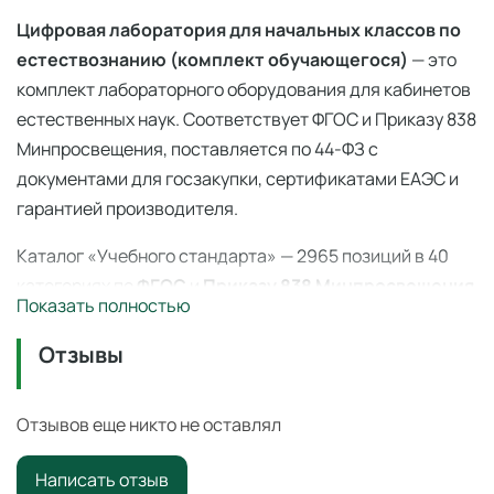
Цифровая лаборатория для начальных классов по
естествознанию (комплект обучающегося)
— это
комплект лабораторного оборудования для кабинетов
естественных наук. Соответствует ФГОС и Приказу 838
Минпросвещения, поставляется по 44-ФЗ с
документами для госзакупки, сертификатами ЕАЭС и
гарантией производителя.
Каталог «Учебного стандарта» — 2965 позиций в 40
категориях по
ФГОС
и
Приказу 838 Минпросвещения
Показать полностью
(перечень средств обучения). Поставка по
44-ФЗ
и
223-ФЗ с полным пакетом документов, сертификаты
Отзывы
ЕАЭС, гарантия производителя. Доставка по всей
России — 3–14 дней со склада в Ангарске.
Отзывов еще никто не оставлял
Цифровая лаборатория для начальных классов по
Написать отзыв
естествознанию (комплект обучающегося)
—