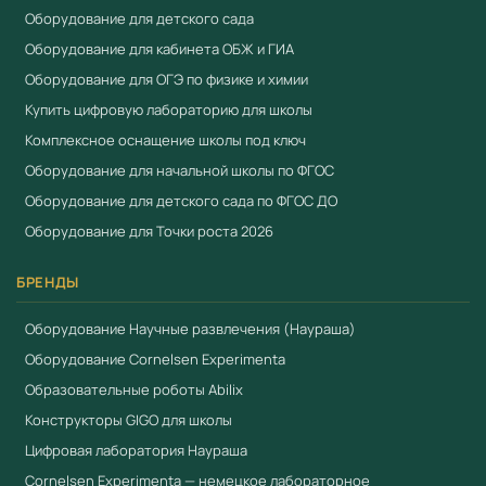
Реестр Минпромторга ПП РФ №719.
Оборудование для детского сада
Оборудование для кабинета ОБЖ и ГИА
Смотрите также
Оборудование для ОГЭ по физике и химии
Учебный экспонат Зеркальный куб
Купить цифровую лабораторию для школы
Учебный экспонат Зеркальный лабиринт
Комплексное оснащение школы под ключ
Учебный экспонат Зеркальный рисунок
Оборудование для начальной школы по ФГОС
Оборудование для детского сада по ФГОС ДО
Оборудование для Точки роста 2026
БРЕНДЫ
Оборудование Научные развлечения (Наураша)
Оборудование Cornelsen Experimenta
Образовательные роботы Abilix
Конструкторы GIGO для школы
Цифровая лаборатория Наураша
Cornelsen Experimenta — немецкое лабораторное