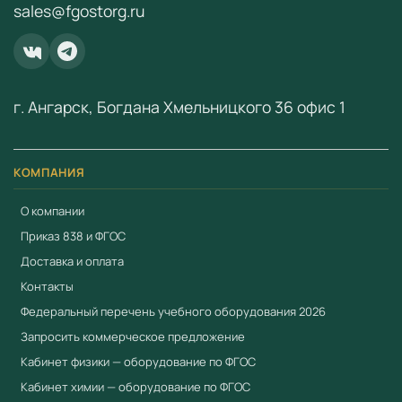
sales@fgostorg.ru
Преимущества
Соответствует ФГОС и Приказу № 838
Минпросвещения
Приоритет при госзакупках по 44-ФЗ для продукции
г. Ангарск, Богдана Хмельницкого 36 офис 1
из реестра Минпромторга (ПП РФ № 719, ПП РФ №
616)
КОМПАНИЯ
Сертификат соответствия ЕАЭС
Прочная конструкция для интенсивной
О компании
эксплуатации
Приказ 838 и ФГОС
Не требует специального обслуживания
Доставка и оплата
Наглядная демонстрация физических законов
Контакты
Работаем по 44-ФЗ и 223-ФЗ — полный пакет
Федеральный перечень учебного оборудования 2026
документов для госзакупок
Запросить коммерческое предложение
Кабинет физики — оборудование по ФГОС
Купить Учебный экспонат Ряд Фибоначчи в
Учебный стандарт
Кабинет химии — оборудование по ФГОС