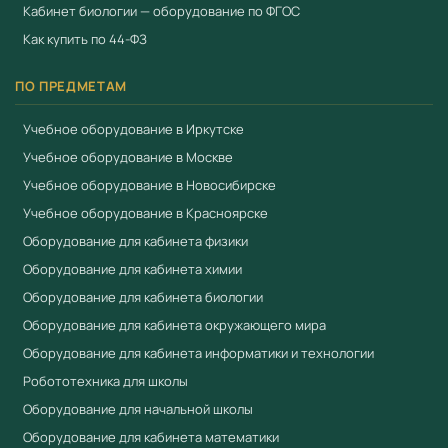
Кабинет биологии — оборудование по ФГОС
Компания «Учебный стандарт» (ИНН 3801158281) —
Как купить по 44-ФЗ
официальный поставщик образовательного
оборудования с 2018 года. Поставляем оборудование,
ПО ПРЕДМЕТАМ
включённое в реестр промышленной продукции
Минпромторга (ПП РФ № 719). Предоставляем выписку
Учебное оборудование в Иркутске
из реестра, сертификаты ЕАЭС. Предоставляем счета-
Учебное оборудование в Москве
фактуры, товарные накладные и гарантийные талоны.
Учебное оборудование в Новосибирске
Работаем по 44-ФЗ и 223-ФЗ. Доставка по всей России
Учебное оборудование в Красноярске
от 3 рабочих дней. Для расчёта коммерческого
Оборудование для кабинета физики
предложения:
+7 (904) 115-00-56
,
Оборудование для кабинета химии
fgostorg.ru@yandex.ru
.
Оборудование для кабинета биологии
Оборудование для кабинета окружающего мира
Произведено компанией
«Научные развлечения»
Оборудование для кабинета информатики и технологии
(Россия). Бренд
«Наураша»
— лидер российского
Робототехника для школы
рынка цифровых лабораторий для дошкольного и
Оборудование для начальной школы
начального образования. Сертифицировано по
ФГОС
.
Входит в перечень
Приказа 838 Минпросвещения
.
Оборудование для кабинета математики