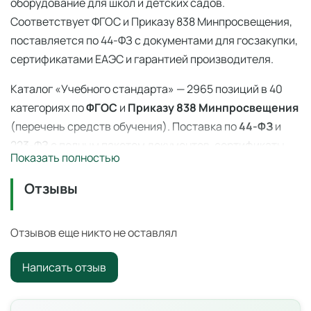
оборудование для школ и детских садов.
Соответствует ФГОС и Приказу 838 Минпросвещения,
поставляется по 44-ФЗ с документами для госзакупки,
сертификатами ЕАЭС и гарантией производителя.
Каталог «Учебного стандарта» — 2965 позиций в 40
категориях по
ФГОС
и
Приказу 838 Минпросвещения
(перечень средств обучения). Поставка по
44-ФЗ
и
223-ФЗ с полным пакетом документов, сертификаты
Показать полностью
ЕАЭС, гарантия производителя. Доставка по всей
России — 3–14 дней со склада в Ангарске.
Отзывы
Учебный экспонат Ряд Фибоначчи —
учебные экспонаты
Отзывов еще никто не оставлял
Интерактивный учебный экспонат для наглядной
Написать отзыв
демонстрации физических законов и природных
явлений. Подходит для оснащения школьных