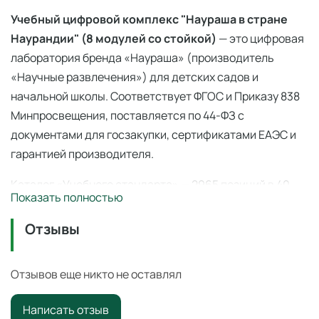
Учебный цифровой комплекс "Наураша в стране
Наурандии" (8 модулей со стойкой)
— это цифровая
лаборатория бренда «Наураша» (производитель
«Научные развлечения») для детских садов и
начальной школы. Соответствует ФГОС и Приказу 838
Минпросвещения, поставляется по 44-ФЗ с
документами для госзакупки, сертификатами ЕАЭС и
гарантией производителя.
Каталог «Учебного стандарта» — 2965 позиций в 40
Показать полностью
категориях по
ФГОС
и
Приказу 838 Минпросвещения
(перечень средств обучения). Поставка по
44-ФЗ
и
Отзывы
223-ФЗ с полным пакетом документов, сертификаты
ЕАЭС, гарантия производителя. Доставка по всей
Отзывов еще никто не оставлял
России — 3–14 дней со склада в Ангарске.
Написать отзыв
Учебный цифровой комплекс "Наураша в стране