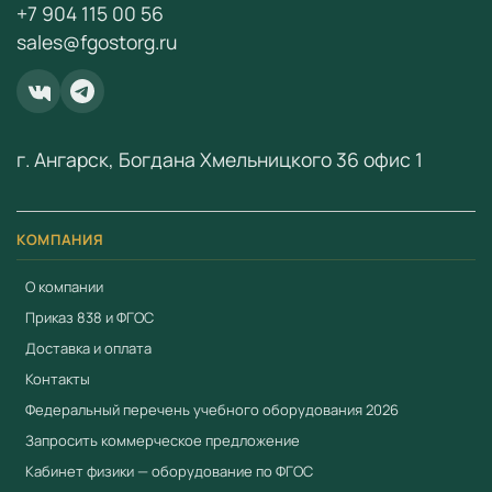
+7 904 115 00 56
Бесплатная консультация по подбору оборудования
sales@fgostorg.ru
Комплексное оснащение кабинетов «под ключ»
Для заказа и получения коммерческого предложения
свяжитесь с нами:
+7 (904) 115-00-56
или
г. Ангарск, Богдана Хмельницкого 36 офис 1
fgostorg.ru@yandex.ru
.
ООО «Учебный Стандарт» — поставщик
образовательного оборудования по ФГОС с 2018 года.
КОМПАНИЯ
ИНН 3801158281.
О компании
Приказ 838 и ФГОС
Доставка и оплата
Контакты
Федеральный перечень учебного оборудования 2026
Запросить коммерческое предложение
Кабинет физики — оборудование по ФГОС