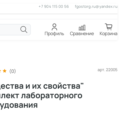
+7 904 115 00 56
fgostorg.ru@yandex.ru
Профиль
Сравнение
Корзина
арт.
22005
(0)
ества и их свойства"
лект лабораторного
удования