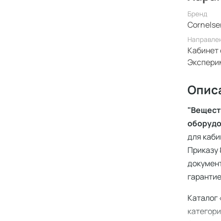
Бренд
Cornelse
Направле
Кабинет 
Экспери
Опис
"Вещест
оборуд
для каби
Приказу 
документ
гарантие
Каталог 
категори