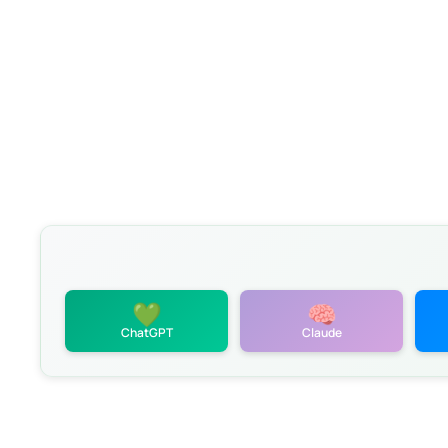
💚
🧠
политикой
ChatGPT
Claude