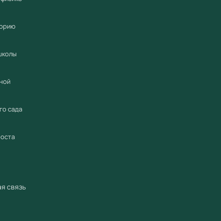
Серти
Полна
торию
Гаран
Работ
школы
для г
Купить 
ной
лаборат
Компания
го сада
официал
2018 год
роста
промышл
Предоста
Предост
я связь
гарантий
по всей 
предлож