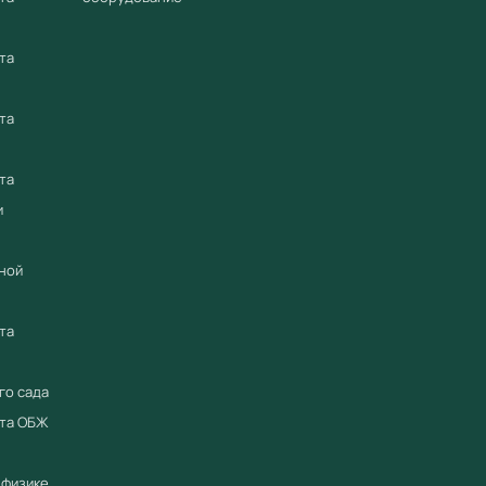
________
та
* Произво
состав ла
та
Примен
та
Оборудо
и
проведен
демонст
ной
требова
28.11.20
та
Преиму
го сада
Соотв
ета ОБЖ
Приор
реест
 физике