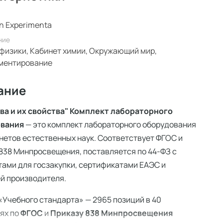
n Experimenta
ние
физики, Кабинет химии, Окружающий мир,
ментирование
ание
ва и их свойства" Комплект лабораторного
ования
— это комплект лабораторного оборудования
нетов естественных наук. Соответствует ФГОС и
838 Минпросвещения, поставляется по 44-ФЗ с
ами для госзакупки, сертификатами ЕАЭС и
й производителя.
«Учебного стандарта» — 2965 позиций в 40
ях по
ФГОС
и
Приказу 838 Минпросвещения