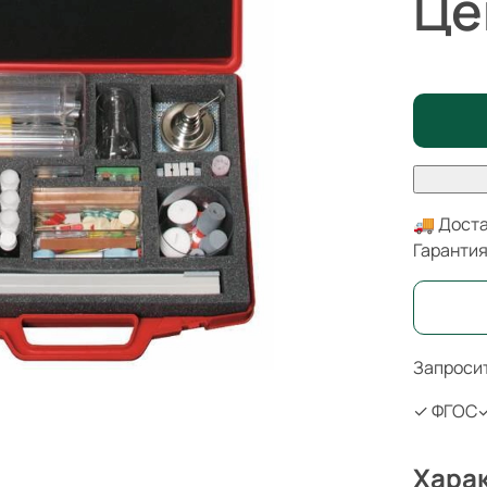
Це
🚚 Доста
Гаранти
Запросит
✓ ФГОС
✓
Хара