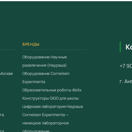
направляю
Эрленмей
индикато
препарова
магнит ц
раститель
БРЕНДЫ
К
образцы м
пенопласт
Оборудование Научные
зубочистк
+7 90
развлечения (Наураша)
цинк, ник
 Москве
Оборудование Cornelsen
г. А
камушек и
Experimenta
Образовательные роботы Abilix
В компле
Конструкторы GIGO для школы
комплекта
Цифровая лаборатория Наураша
описание
та
Cornelsen Experimenta —
Оборудов
немецкое лабораторное
мм с вкла
та
оборудование