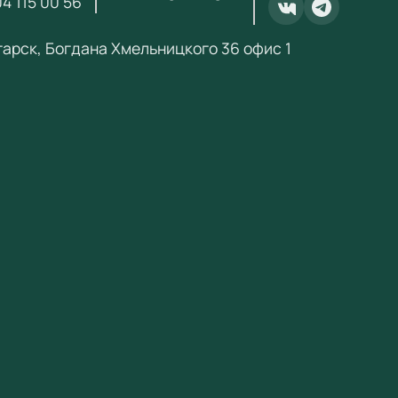
4 115 00 56
.ru@yandex.ru
.
нгарск, Богдана Хмельницкого 36 офис 1
ебный Стандарт» — поставщик образовательного
ания по ФГОС с 2018 года. ИНН 3801158281.