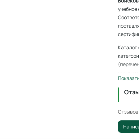
Войсков
учебное 
Соответ
поставля
сертифик
Каталог 
категори
(перечен
полным п
Показат
производ
склада в
Отз
Войсков
професс
Отзывов 
образов
Напис
Минпрос