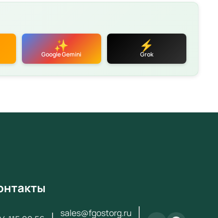
 200 ₽ с НДС. Поставка по всей России для школ,
садов, колледжей и вузов.
еристики
✨
⚡
етствует требованиям ФГОС и Приказа № 838 от
Google Gemini
Grok
2024
фикаты качества и безопасности
тия производителя
 поставки
аем по
44-ФЗ
и
223-ФЗ
вка по всей России (3–14 дней)
атная консультация по подбору оборудования
ексное оснащение кабинетов «под ключ»
онтакты
за и получения коммерческого предложения
ь с нами:
+7 (904) 115-00-56
или
sales@fgostorg.ru