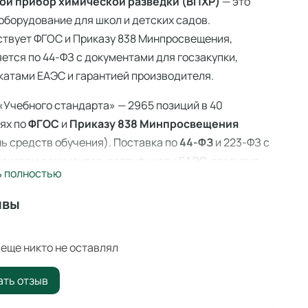
ой прибор химической разведки (ВПХР)
— это
оборудование для школ и детских садов.
ствует ФГОС и Приказу 838 Минпросвещения,
ется по 44-ФЗ с документами для госзакупки,
атами ЕАЭС и гарантией производителя.
«Учебного стандарта» — 2965 позиций в 40
ях по
ФГОС
и
Приказу 838 Минпросвещения
ь средств обучения). Поставка по
44-ФЗ
и 223-ФЗ с
акетом документов, сертификаты ЕАЭС, гарантия
ь полностью
ителя. Доставка по всей России — 3–14 дней со
 Ангарске.
ывы
ой прибор химической разведки (ВПХР)
—
иональное учебное оборудование для оснащения
еще никто не оставлял
ательных учреждений по ФГОС и
Приказу 838
ать отзыв
вещения
.