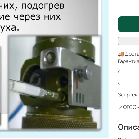
🚚 Доста
Гаранти
Запросит
✓ ФГОС
✓
Опис