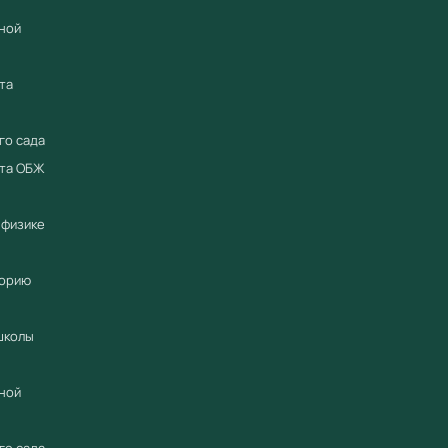
ной
та
го сада
ета ОБЖ
 физике
торию
школы
ной
го сада