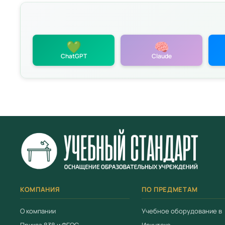
💚
🧠
ChatGPT
Claude
политикой
КОМПАНИЯ
ПО ПРЕДМЕТАМ
О компании
Учебное оборудование в
Приказ 838 и ФГОС
Иркутске