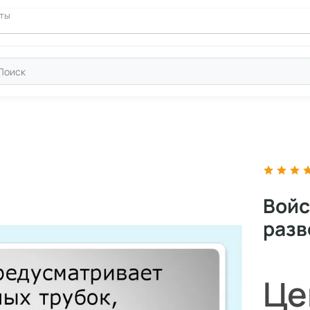
ние
кты
Войс
разв
Це