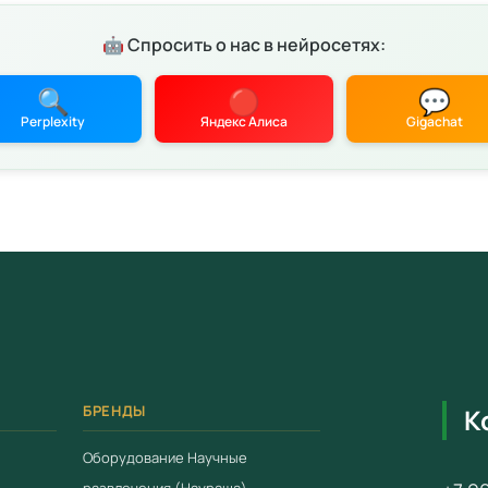
Цена: 17
детских 
🤖 Спросить о нас в нейросетях:
Характ
🔍
🔴
💬
Соотв
Perplexity
Яндекс Алиса
Gigachat
28.11.
Серти
Гаран
 конфиденциальности
Условия
Работ
Доста
Беспл
Компл
БРЕНДЫ
К
Для зака
Оборудование Научные
свяжитес
развлечения (Наураша)