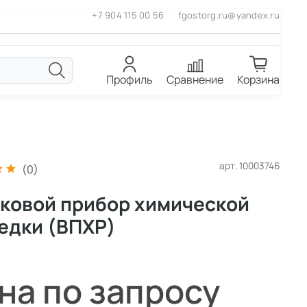
+7 904 115 00 56
fgostorg.ru@yandex.ru
Профиль
Сравнение
Корзина
арт.
10003746
(0)
ковой прибор химической
едки (ВПХР)
на по запросу