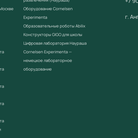
+7 90
fgostorg
 Москве
Оборудование Cornelsen
г. А
ООО «Уч
Experimenta
оборудов
Образовательные роботы Abilix
Конструкторы GIGO для школы
Цифровая лаборатория Наураша
та
Cornelsen Experimenta —
немецкое лабораторное
та
оборудование
та
та
та
и