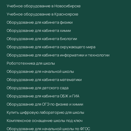
из реестра Минпромторга (ПП РФ № 719, ПП РФ №
Учебное оборудование в Новосибирске
616)
Учебное оборудование в Красноярске
Сертификат соответствия ЕАЭС
Оборудование для кабинета физики
Полная комплектация с документацией
Оборудование для кабинета химии
Гарантия производителя
Оборудование для кабинета биологии
Работаем по 44-ФЗ и 223-ФЗ — полный пакет
Оборудование для кабинета окружающего мира
документов для госзакупок
Оборудование для кабинета информатики и технологии
Робототехника для школы
Купить "Электрические цепи" Комплект
лабораторного оборудования в Учебный
Оборудование для начальной школы
стандарт
Оборудование для кабинета математики
Компания «Учебный стандарт» (ИНН 3801158281) —
Оборудование для детского сада
официальный поставщик образовательного
Оборудование для кабинета ОБЖ и ГИА
оборудования с 2018 года. Поставляем оборудование,
Оборудование для ОГЭ по физике и химии
включённое в реестр промышленной продукции
Купить цифровую лабораторию для школы
Минпромторга (ПП РФ № 719). Предоставляем выписку
Комплексное оснащение школы под ключ
из реестра, сертификаты ЕАЭС. Предоставляем счета-
Оборудование для начальной школы по ФГОС