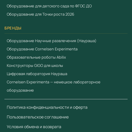
фактуры, товарные накладные и гарантийные талоны.
Оборудование для детского сада по ФГОС ДО
Работаем по 44-ФЗ и 223-ФЗ. Доставка по всей России
Оборудование для Точки роста 2026
от 3 рабочих дней. Для расчёта коммерческого
предложения:
+7 (904) 115-00-56
,
БРЕНДЫ
fgostorg.ru@yandex.ru
.
Оборудование Научные развлечения (Наураша)
Произведено компанией
Cornelsen Experimenta
Оборудование Cornelsen Experimenta
(Германия) — ведущий европейский производитель
Образовательные роботы Abilix
учебного лабораторного оборудования с 1960-х годов.
Конструкторы GIGO для школы
Соответствует требованиям
ФГОС
и
Приказа 838
Цифровая лаборатория Наураша
Минпросвещения
. Поставляется с сертификатами
Cornelsen Experimenta — немецкое лабораторное
ЕАЭС.
оборудование
Смотрите также
Политика конфиденциальности и оферта
"Наблюдение за погодой" Комплект лабораторного
оборудования
Пользовательское соглашение
"Вещества и их свойства" Комплект лабораторного
Условия обмена и возврата