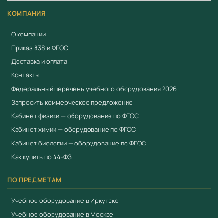
КОМПАНИЯ
*Производитель оставляет за собой право вносить
изменения в состав лабораторий без предварительного
О компании
уведомления.
Приказ 838 и ФГОС
Применение в образовательном процессе
Доставка и оплата
Контакты
Оборудование применяется в образовательном
Федеральный перечень учебного оборудования 2026
процессе для проведения практических занятий,
Запросить коммерческое предложение
лабораторных работ и демонстрационных
Кабинет физики — оборудование по ФГОС
экспериментов. Соответствует требованиям ФГОС и
Приказа № 838 Минпросвещения от 28.11.2024 к
Кабинет химии — оборудование по ФГОС
оснащению образовательных учреждений.
Кабинет биологии — оборудование по ФГОС
Как купить по 44-ФЗ
Преимущества
Соответствует ФГОС и Приказу № 838
ПО ПРЕДМЕТАМ
Минпросвещения
Учебное оборудование в Иркутске
Приоритет при госзакупках по 44-ФЗ для продукции
Учебное оборудование в Москве